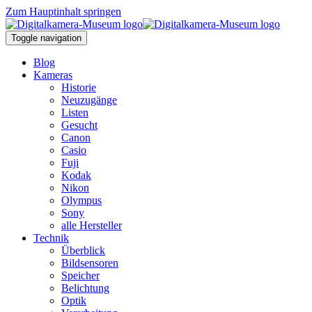
Zum Hauptinhalt springen
Toggle navigation
Blog
Kameras
Historie
Neuzugänge
Listen
Gesucht
Canon
Casio
Fuji
Kodak
Nikon
Olympus
Sony
alle Hersteller
Technik
Überblick
Bildsensoren
Speicher
Belichtung
Optik