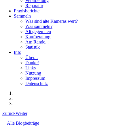
Verarbeitung
Reparatur
Praxisberichte
Sammeln
Was sind alte Kameras wert?
Was sammeln?
Alt gegen neu
Kaufberatung
Am Rande...
Statistik
Info
Über...
Danke!
Links
Nutzung
Impressum
Datenschutz
Zurück
Weiter
Alle Blogbeiträge