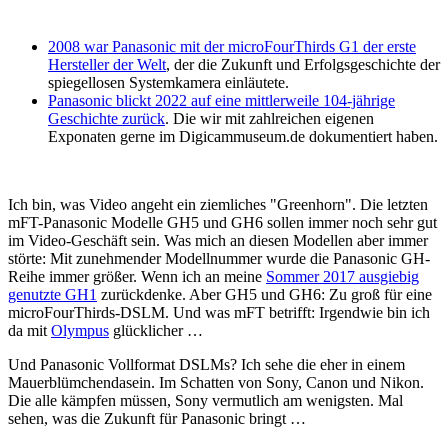
2008 war Panasonic mit der microFourThirds G1 der erste
Hersteller der Welt
, der die Zukunft und Erfolgsgeschichte der
spiegellosen Systemkamera einläutete.
Panasonic blickt 2022 auf eine mittlerweile 104-jährige
Geschichte zurück
. Die wir mit zahlreichen eigenen
Exponaten gerne im Digicammuseum.de dokumentiert haben.
Ich bin, was Video angeht ein ziemliches "Greenhorn". Die letzten
mFT-Panasonic Modelle GH5 und GH6 sollen immer noch sehr gut
im Video-Geschäft sein. Was mich an diesen Modellen aber immer
störte: Mit zunehmender Modellnummer wurde die Panasonic GH-
Reihe immer größer. Wenn ich an meine
Sommer 2017 ausgiebig
genutzte GH1
zurückdenke. Aber GH5 und GH6: Zu groß für eine
microFourThirds-DSLM. Und was mFT betrifft: Irgendwie bin ich
da mit
Olympus
glücklicher …
Und Panasonic Vollformat DSLMs? Ich sehe die eher in einem
Mauerblümchendasein. Im Schatten von Sony, Canon und Nikon.
Die alle kämpfen müssen, Sony vermutlich am wenigsten. Mal
sehen, was die Zukunft für Panasonic bringt …