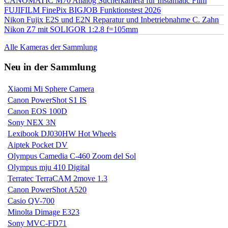
CANOMATIC M70 Analog Sucherkamera für Instamatic Film
FUJIFILM FinePix BIGJOB Funktionstest 2026
Nikon Fujix E2S und E2N Reparatur und Inbetriebnahme C. Zahn
Nikon Z7 mit SOLIGOR 1:2.8 f=105mm
Alle Kameras der Sammlung
Neu in der Sammlung
Xiaomi Mi Sphere Camera
Canon PowerShot S1 IS
Canon EOS 100D
Sony NEX 3N
Lexibook DJ030HW Hot Wheels
Aiptek Pocket DV
Olympus Camedia C-460 Zoom del Sol
Olympus mju 410 Digital
Terratec TerraCAM 2move 1.3
Canon PowerShot A520
Casio QV-700
Minolta Dimage E323
Sony MVC-FD71