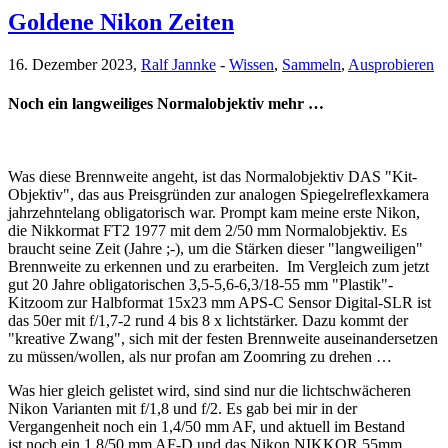
Goldene Nikon Zeiten
16. Dezember 2023,
Ralf Jannke
-
Wissen
,
Sammeln
,
Ausprobieren
Noch ein langweiliges Normalobjektiv mehr …
Was diese Brennweite angeht, ist das Normalobjektiv DAS "Kit-
Objektiv", das aus Preisgründen zur analogen Spiegelreflexkamera
jahrzehntelang obligatorisch war. Prompt kam meine erste Nikon,
die Nikkormat FT2 1977 mit dem 2/50 mm Normalobjektiv. Es
braucht seine Zeit (Jahre ;-), um die Stärken dieser "langweiligen"
Brennweite zu erkennen und zu erarbeiten. Im Vergleich zum jetzt
gut 20 Jahre obligatorischen 3,5-5,6-6,3/18-55 mm "Plastik"-
Kitzoom zur Halbformat 15x23 mm APS-C Sensor Digital-SLR ist
das 50er mit f/1,7-2 rund 4 bis 8 x lichtstärker. Dazu kommt der
"kreative Zwang", sich mit der festen Brennweite auseinandersetzen
zu müssen/wollen, als nur profan am Zoomring zu drehen …
Was hier gleich gelistet wird, sind sind nur die lichtschwächeren
Nikon Varianten mit f/1,8 und f/2. Es gab bei mir in der
Vergangenheit noch ein 1,4/50 mm AF, und aktuell im Bestand
ist noch ein 1,8/50 mm AF-D und das Nikon NIKKOR 55mm