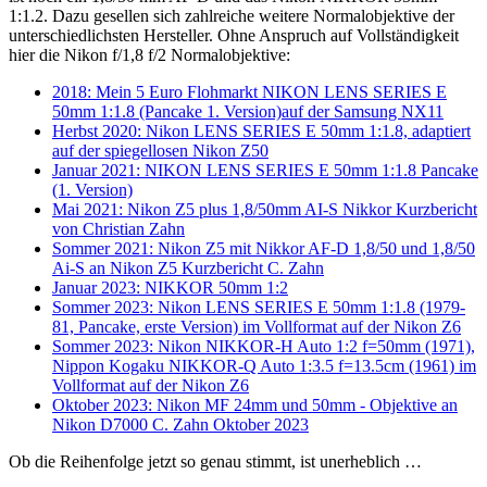
1:1.2. Dazu gesellen sich zahlreiche weitere Normalobjektive der
unterschiedlichsten Hersteller. Ohne Anspruch auf Vollständigkeit
hier die Nikon f/1,8 f/2 Normalobjektive:
2018: Mein 5 Euro Flohmarkt NIKON LENS SERIES E
50mm 1:1.8 (Pancake 1. Version)auf der Samsung NX11
Herbst 2020: Nikon LENS SERIES E 50mm 1:1.8, adaptiert
auf der spiegellosen Nikon Z50
Januar 2021: NIKON LENS SERIES E 50mm 1:1.8 Pancake
(1. Version)
Mai 2021: Nikon Z5 plus 1,8/50mm AI-S Nikkor Kurzbericht
von Christian Zahn
Sommer 2021: Nikon Z5 mit Nikkor AF-D 1,8/50 und 1,8/50
Ai-S an Nikon Z5 Kurzbericht C. Zahn
Januar 2023: NIKKOR 50mm 1:2
Sommer 2023: Nikon LENS SERIES E 50mm 1:1.8 (1979-
81, Pancake, erste Version) im Vollformat auf der Nikon Z6
Sommer 2023: Nikon NIKKOR-H Auto 1:2 f=50mm (1971),
Nippon Kogaku NIKKOR-Q Auto 1:3.5 f=13.5cm (1961) im
Vollformat auf der Nikon Z6
Oktober 2023: Nikon MF 24mm und 50mm - Objektive an
Nikon D7000 C. Zahn Oktober 2023
Ob die Reihenfolge jetzt so genau stimmt, ist unerheblich …