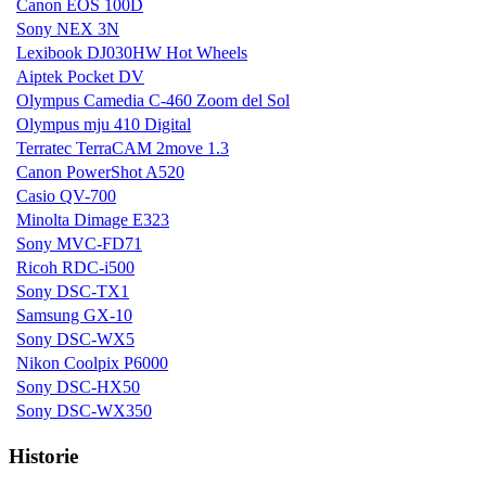
Canon EOS 100D
Sony NEX 3N
Lexibook DJ030HW Hot Wheels
Aiptek Pocket DV
Olympus Camedia C-460 Zoom del Sol
Olympus mju 410 Digital
Terratec TerraCAM 2move 1.3
Canon PowerShot A520
Casio QV-700
Minolta Dimage E323
Sony MVC-FD71
Ricoh RDC-i500
Sony DSC-TX1
Samsung GX-10
Sony DSC-WX5
Nikon Coolpix P6000
Sony DSC-HX50
Sony DSC-WX350
Historie