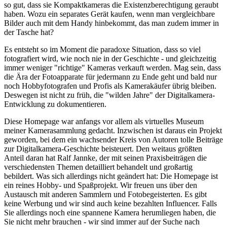
so gut, dass sie Kompaktkameras die Existenzberechtigung geraubt
haben. Wozu ein separates Gerät kaufen, wenn man vergleichbare
Bilder auch mit dem Handy hinbekommt, das man zudem immer in
der Tasche hat?
Es entsteht so im Moment die paradoxe Situation, dass so viel
fotografiert wird, wie noch nie in der Geschichte - und gleichzeitig
immer weniger "richtige" Kameras verkauft werden. Mag sein, dass
die Ära der Fotoapparate für jedermann zu Ende geht und bald nur
noch Hobbyfotografen und Profis als Kamerakäufer übrig bleiben.
Deswegen ist nicht zu früh, die "wilden Jahre" der Digitalkamera-
Entwicklung zu dokumentieren.
Diese Homepage war anfangs vor allem als virtuelles Museum
meiner Kamerasammlung gedacht. Inzwischen ist daraus ein Projekt
geworden, bei dem ein wachsender Kreis von Autoren tolle Beiträge
zur Digitalkamera-Geschichte beisteuert. Den weitaus größten
Anteil daran hat Ralf Jannke, der mit seinen Praxisbeiträgen die
verschiedensten Themen detailliert behandelt und großartig
bebildert. Was sich allerdings nicht geändert hat: Die Homepage ist
ein reines Hobby- und Spaßprojekt. Wir freuen uns über den
Austausch mit anderen Sammlern und Fotobegeisterten. Es gibt
keine Werbung und wir sind auch keine bezahlten Influencer. Falls
Sie allerdings noch eine spannene Kamera herumliegen haben, die
Sie nicht mehr brauchen - wir sind immer auf der Suche nach