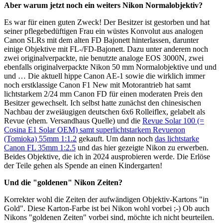
Aber warum jetzt noch ein weiters Nikon Normalobjektiv?
Es war für einen guten Zweck! Der Besitzer ist gestorben und hat
seiner pflegebedüftigen Frau ein wüstes Konvolut aus analogen
Canon SLRs mit dem alten FD Bajonett hinterlassen, darunter
einige Objektive mit FL-/FD-Bajonett. Dazu unter anderem noch
zwei originalverpackte, nie benutzte analoge EOS 3000N, zwei
ebenfalls originalverpackte Nikon 50 mm Normalobjektive und und
und … Die aktuell hippe Canon AE-1 sowie die wirklich immer
noch erstklassige Canon F1 New mit Motorantrieb hat samt
lichtstarkem 2/24 mm Canon FD für einen moderaten Preis den
Besitzer gewechselt. Ich selbst hatte zunächst den chinesischen
Nachbau der zweiäugigen deutschen 6x6 Rolleiflex, gelabelt als
Revue (ehem. Versandhaus Quelle) und die
Revue Solar 100 (=
Cosina E1 Solar OEM) samt superlichtstarkem Revuenon
(Tomioka) 55mm 1:1.2
gekauft. Um dann noch
das lichtstarke
Canon FL 35mm 1:2.5
und das hier gezeigte Nikon zu erwerben.
Beides Objektive, die ich in 2024 ausprobieren werde. Die Erlöse
der Teile gehen als Spende an einen Kindergarten!
Und die "goldenen" Nikon Zeiten?
Korrekter wohl die Zeiten der aufwändigen Objektiv-Kartons "in
Gold". Diese Karton-Farbe ist bei Nikon wohl vorbei ;-) Ob auch
Nikons "goldenen Zeiten" vorbei sind, möchte ich nicht beurteilen.