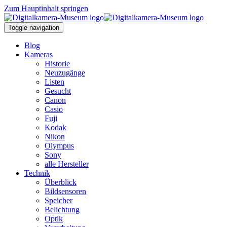
Zum Hauptinhalt springen
Toggle navigation
Blog
Kameras
Historie
Neuzugänge
Listen
Gesucht
Canon
Casio
Fuji
Kodak
Nikon
Olympus
Sony
alle Hersteller
Technik
Überblick
Bildsensoren
Speicher
Belichtung
Optik