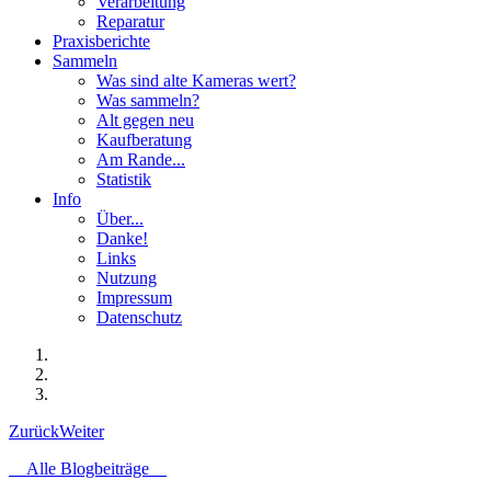
Verarbeitung
Reparatur
Praxisberichte
Sammeln
Was sind alte Kameras wert?
Was sammeln?
Alt gegen neu
Kaufberatung
Am Rande...
Statistik
Info
Über...
Danke!
Links
Nutzung
Impressum
Datenschutz
Zurück
Weiter
Alle Blogbeiträge