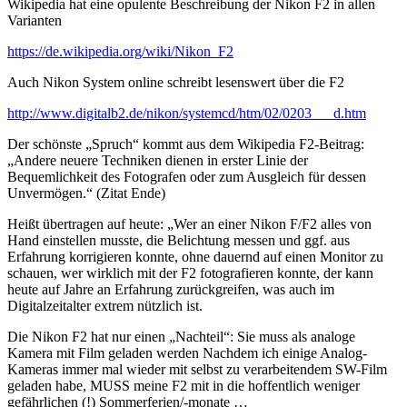
Wikipedia hat eine opulente Beschreibung der Nikon F2 in allen
Varianten
https://de.wikipedia.org/wiki/Nikon_F2
Auch Nikon System online schreibt lesenswert über die F2
http://www.digitalb2.de/nikon/systemcd/htm/02/0203___d.htm
Der schönste „Spruch“ kommt aus dem Wikipedia F2-Beitrag:
„Andere neuere Techniken dienen in erster Linie der
Bequemlichkeit des Fotografen oder zum Ausgleich für dessen
Unvermögen.“ (Zitat Ende)
Heißt übertragen auf heute: „Wer an einer Nikon F/F2 alles von
Hand einstellen musste, die Belichtung messen und ggf. aus
Erfahrung korrigieren konnte, ohne dauernd auf einen Monitor zu
schauen, wer wirklich mit der F2 fotografieren konnte, der kann
heute auf Jahre an Erfahrung zurückgreifen, was auch im
Digitalzeitalter extrem nützlich ist.
Die Nikon F2 hat nur einen „Nachteil“: Sie muss als analoge
Kamera mit Film geladen werden Nachdem ich einige Analog-
Kameras immer mal wieder mit selbst zu verarbeitendem SW-Film
geladen habe, MUSS meine F2 mit in die hoffentlich weniger
gefährlichen (!) Sommerferien/-monate …