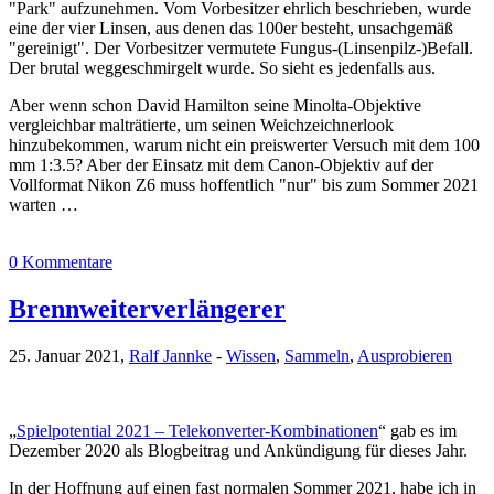
"Park" aufzunehmen. Vom Vorbesitzer ehrlich beschrieben, wurde
eine der vier Linsen, aus denen das 100er besteht, unsachgemäß
"gereinigt". Der Vorbesitzer vermutete Fungus-(Linsenpilz-)Befall.
Der brutal weggeschmirgelt wurde. So sieht es jedenfalls aus.
Aber wenn schon David Hamilton seine Minolta-Objektive
vergleichbar malträtierte, um seinen Weichzeichnerlook
hinzubekommen, warum nicht ein preiswerter Versuch mit dem 100
mm 1:3.5? Aber der Einsatz mit dem Canon-Objektiv auf der
Vollformat Nikon Z6 muss hoffentlich "nur" bis zum Sommer 2021
warten …
0 Kommentare
Brennweiterverlängerer
25. Januar 2021,
Ralf Jannke
-
Wissen
,
Sammeln
,
Ausprobieren
„
Spielpotential 2021 – Telekonverter-Kombinationen
“ gab es im
Dezember 2020 als Blogbeitrag und Ankündigung für dieses Jahr.
In der Hoffnung auf einen fast normalen Sommer 2021, habe ich in