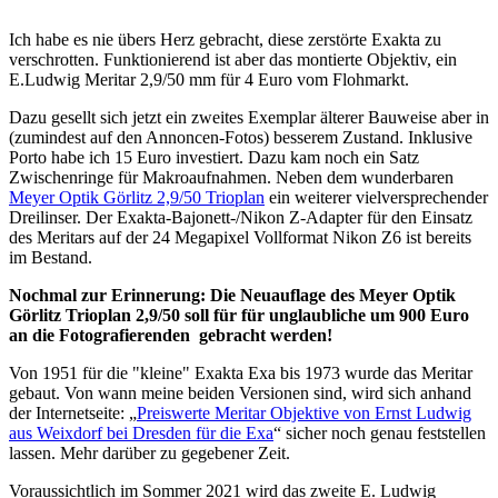
Ich habe es nie übers Herz gebracht, diese zerstörte Exakta zu
verschrotten. Funktionierend ist aber das montierte Objektiv, ein
E.Ludwig Meritar 2,9/50 mm für 4 Euro vom Flohmarkt.
Dazu gesellt sich jetzt ein zweites Exemplar älterer Bauweise aber in
(zumindest auf den Annoncen-Fotos) besserem Zustand. Inklusive
Porto habe ich 15 Euro investiert. Dazu kam noch ein Satz
Zwischenringe für Makroaufnahmen. Neben dem wunderbaren
Meyer Optik Görlitz 2,9/50 Trioplan
ein weiterer vielversprechender
Dreilinser. Der Exakta-Bajonett-/Nikon Z-Adapter für den Einsatz
des Meritars auf der 24 Megapixel Vollformat Nikon Z6 ist bereits
im Bestand.
Nochmal zur Erinnerung: Die Neuauflage des Meyer Optik
Görlitz Trioplan 2,9/50 soll für für unglaubliche um 900 Euro
an die Fotografierenden gebracht werden!
Von 1951 für die "kleine" Exakta Exa bis 1973 wurde das Meritar
gebaut. Von wann meine beiden Versionen sind, wird sich anhand
der Internetseite: „
Preiswerte Meritar Objektive von Ernst Ludwig
aus Weixdorf bei Dresden für die Exa
“ sicher noch genau feststellen
lassen. Mehr darüber zu gegebener Zeit.
Voraussichtlich im Sommer 2021 wird das zweite E. Ludwig