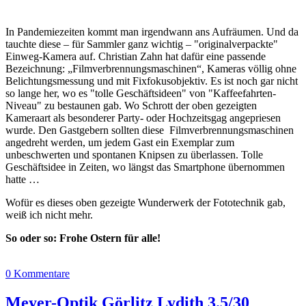
In Pandemiezeiten kommt man irgendwann ans Aufräumen. Und da
tauchte diese – für Sammler ganz wichtig – "originalverpackte"
Einweg-Kamera auf. Christian Zahn hat dafür eine passende
Bezeichnung: „Filmverbrennungsmaschinen“, Kameras völlig ohne
Belichtungsmessung und mit Fixfokusobjektiv. Es ist noch gar nicht
so lange her, wo es "tolle Geschäftsideen" von "Kaffeefahrten-
Niveau" zu bestaunen gab. Wo Schrott der oben gezeigten
Kameraart als besonderer Party- oder Hochzeitsgag angepriesen
wurde. Den Gastgebern sollten diese Filmverbrennungsmaschinen
angedreht werden, um jedem Gast ein Exemplar zum
unbeschwerten und spontanen Knipsen zu überlassen. Tolle
Geschäftsidee in Zeiten, wo längst das Smartphone übernommen
hatte …
Wofür es dieses oben gezeigte Wunderwerk der Fototechnik gab,
weiß ich nicht mehr.
So oder so: Frohe Ostern für alle!
0 Kommentare
Meyer-Optik Görlitz Lydith 3.5/30