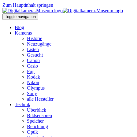
Zum Hauptinhalt springen
Toggle navigation
Blog
Kameras
Historie
Neuzugänge
Listen
Gesucht
Canon
Casio
Fuji
Kodak
Nikon
Olympus
Sony
alle Hersteller
Technik
Überblick
Bildsensoren
Speicher
Belichtung
Optik