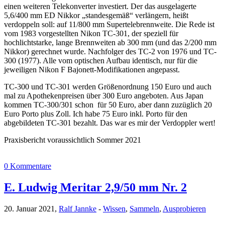
einen weiteren Telekonverter investiert. Der das ausgelagerte
5,6/400 mm ED Nikkor „standesgemäß“ verlängern, heißt
verdoppeln soll: auf 11/800 mm Supertelebrennweite. Die Rede ist
vom 1983 vorgestellten Nikon TC-301, der speziell für
hochlichtstarke, lange Brennweiten ab 300 mm (und das 2/200 mm
Nikkor) gerechnet wurde. Nachfolger des TC-2 von 1976 und TC-
300 (1977). Alle vom optischen Aufbau identisch, nur für die
jeweiligen Nikon F Bajonett-Modifikationen angepasst.
TC-300 und TC-301 werden Größenordnung 150 Euro und auch
mal zu Apothekenpreisen über 300 Euro angeboten. Aus Japan
kommen TC-300/301 schon für 50 Euro, aber dann zuzüglich 20
Euro Porto plus Zoll. Ich habe 75 Euro inkl. Porto für den
abgebildeten TC-301 bezahlt. Das war es mir der Verdoppler wert!
Praxisbericht voraussichtlich Sommer 2021
0 Kommentare
E. Ludwig Meritar 2,9/50 mm Nr. 2
20. Januar 2021,
Ralf Jannke
-
Wissen
,
Sammeln
,
Ausprobieren