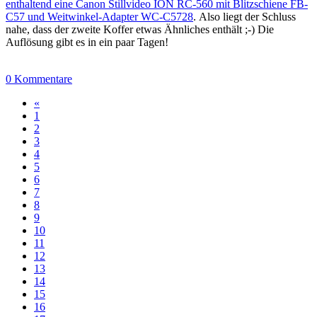
enthaltend eine Canon Stillvideo ION RC-560 mit Blitzschiene FB-
C57 und Weitwinkel-Adapter WC-C5728
. Also liegt der Schluss
nahe, dass der zweite Koffer etwas Ähnliches enthält ;-) Die
Auflösung gibt es in ein paar Tagen!
0 Kommentare
«
1
2
3
4
5
6
7
8
9
10
11
12
13
14
15
16