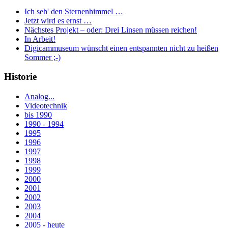
Ich seh' den Sternenhimmel …
Jetzt wird es ernst …
Nächstes Projekt – oder: Drei Linsen müssen reichen!
In Arbeit!
Digicammuseum wünscht einen entspannten nicht zu heißen
Sommer ;-)
Historie
Analog...
Videotechnik
bis 1990
1990 - 1994
1995
1996
1997
1998
1999
2000
2001
2002
2003
2004
2005 - heute