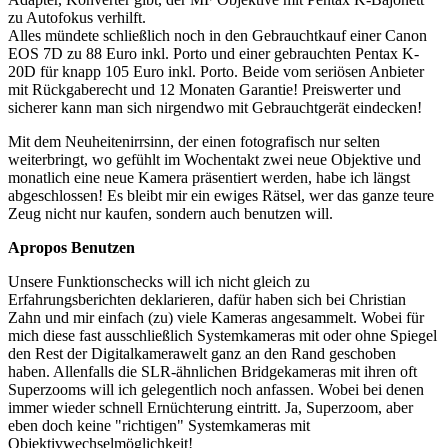
zu Autofokus verhilft.
Alles mündete schließlich noch in den Gebrauchtkauf einer Canon
EOS 7D zu 88 Euro inkl. Porto und einer gebrauchten Pentax K-
20D für knapp 105 Euro inkl. Porto. Beide vom seriösen Anbieter
mit Rückgaberecht und 12 Monaten Garantie! Preiswerter und
sicherer kann man sich nirgendwo mit Gebrauchtgerät eindecken!
Mit dem Neuheitenirrsinn, der einen fotografisch nur selten
weiterbringt, wo gefühlt im Wochentakt zwei neue Objektive und
monatlich eine neue Kamera präsentiert werden, habe ich längst
abgeschlossen! Es bleibt mir ein ewiges Rätsel, wer das ganze teure
Zeug nicht nur kaufen, sondern auch benutzen will.
Apropos Benutzen
Unsere Funktionschecks will ich nicht gleich zu
Erfahrungsberichten deklarieren, dafür haben sich bei Christian
Zahn und mir einfach (zu) viele Kameras angesammelt. Wobei für
mich diese fast ausschließlich Systemkameras mit oder ohne Spiegel
den Rest der Digitalkamerawelt ganz an den Rand geschoben
haben. Allenfalls die SLR-ähnlichen Bridgekameras mit ihren oft
Superzooms will ich gelegentlich noch anfassen. Wobei bei denen
immer wieder schnell Ernüchterung eintritt. Ja, Superzoom, aber
eben doch keine "richtigen" Systemkameras mit
Objektivwechselmöglichkeit!