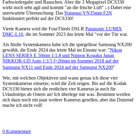
Farbwiedergabe und Rauschen. Aber die 3 Megapixel DCS330
wirkt noch sehr agil und kommt "an die frische Luft" ;-) Dabei eine
unerwartete Überraschung: Das
Yongnuo YN35mm F2N
funktioniert perfekt auf der DCS330!
Vierte Kamera wird die FourThirds DSLR
Panasonic LUMIX
DMC-L10
, die im Sommer 2023 das letzte Mal "vor der Tür war.
Als fünfte Systemkamera habe ich die spiegellose Samsung NX200
gewählt, die Ende 2024 das letzte Mal im Einsatz war: "
Nikon
LENS SERIES E 50mm 1:1.8 und Nippon Kogaku Japan
NIKKOR-UD Auto 1:3.5 f=20mm im Sommer 2018 auf der
Samsung NX11 und Ende 2024 auf der Samsung NX200
"
Wie, mit welchen Objektiven und wann genau ich diese vier
Systemkameras einsetze, wird die Zeit zeigen. Bis auf die Kodak
DCS330 bieten sich die restlichen vier Kameras ja auch für
Urlaubstrips ab Ostern an! Ich überlege mir was. Bestimmt werden
sich dazu noch ein paar weitere Kameras gesellen, aber das Dutzend
mache ich nicht voll!
0 Kommentare