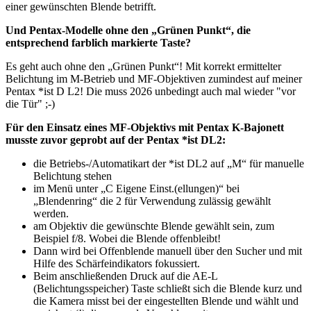
einer gewünschten Blende betrifft.
Und Pentax-Modelle ohne den „Grünen Punkt“, die
entsprechend farblich markierte Taste?
Es geht auch ohne den „Grünen Punkt“! Mit korrekt ermittelter
Belichtung im M-Betrieb und MF-Objektiven zumindest auf meiner
Pentax *ist D L2! Die muss 2026 unbedingt auch mal wieder "vor
die Tür" ;-)
Für den Einsatz eines MF-Objektivs mit Pentax K-Bajonett
musste zuvor geprobt auf der Pentax *ist DL2:
die Betriebs-/Automatikart der *ist DL2 auf „M“ für manuelle
Belichtung stehen
im Menü unter „C Eigene Einst.(ellungen)“ bei
„Blendenring“ die 2 für Verwendung zulässig gewählt
werden.
am Objektiv die gewünschte Blende gewählt sein, zum
Beispiel f/8. Wobei die Blende offenbleibt!
Dann wird bei Offenblende manuell über den Sucher und mit
Hilfe des Schärfeindikators fokussiert.
Beim anschließenden Druck auf die AE-L
(Belichtungsspeicher) Taste schließt sich die Blende kurz und
die Kamera misst bei der eingestellten Blende und wählt und