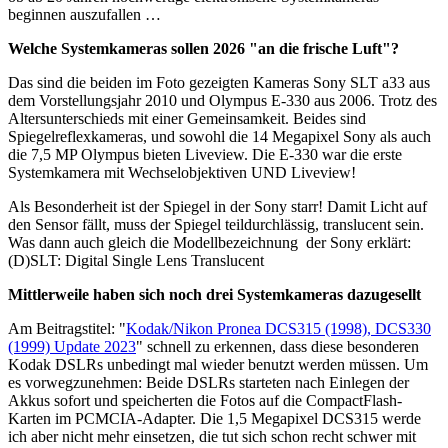
beginnen auszufallen …
Welche Systemkameras sollen 2026 "an die frische Luft"?
Das sind die beiden im Foto gezeigten Kameras Sony SLT a33 aus
dem Vorstellungsjahr 2010 und Olympus E-330 aus 2006. Trotz des
Altersunterschieds mit einer Gemeinsamkeit. Beides sind
Spiegelreflexkameras, und sowohl die 14 Megapixel Sony als auch
die 7,5 MP Olympus bieten Liveview. Die E-330 war die erste
Systemkamera mit Wechselobjektiven UND Liveview!
Als Besonderheit ist der Spiegel in der Sony starr! Damit Licht auf
den Sensor fällt, muss der Spiegel teildurchlässig, translucent sein.
Was dann auch gleich die Modellbezeichnung der Sony erklärt:
(D)SLT: Digital Single Lens Translucent
Mittlerweile haben sich noch drei Systemkameras dazugesellt
Am Beitragstitel: "
Kodak/Nikon Pronea DCS315 (1998), DCS330
(1999) Update 2023
" schnell zu erkennen, dass diese besonderen
Kodak DSLRs unbedingt mal wieder benutzt werden müssen. Um
es vorwegzunehmen: Beide DSLRs starteten nach Einlegen der
Akkus sofort und speicherten die Fotos auf die CompactFlash-
Karten im PCMCIA-Adapter. Die 1,5 Megapixel DCS315 werde
ich aber nicht mehr einsetzen, die tut sich schon recht schwer mit