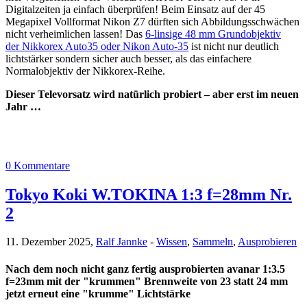
Digitalzeiten ja einfach überprüfen! Beim Einsatz auf der 45
Megapixel Vollformat Nikon Z7 dürften sich Abbildungsschwächen
nicht verheimlichen lassen! Das
6-linsige 48 mm Grundobjektiv
der Nikkorex Auto35 oder Nikon Auto-35
ist nicht nur deutlich
lichtstärker sondern sicher auch besser, als das einfachere
Normalobjektiv der Nikkorex-Reihe.
Dieser Televorsatz wird natürlich probiert – aber erst im neuen
Jahr …
0 Kommentare
Tokyo Koki W.TOKINA 1:3 f=28mm Nr.
2
11. Dezember 2025,
Ralf Jannke
-
Wissen
,
Sammeln
,
Ausprobieren
Nach dem noch nicht ganz fertig ausprobierten avanar 1:3.5
f=23mm mit der "krummen" Brennweite von 23 statt 24 mm
jetzt erneut eine "krumme" Lichtstärke