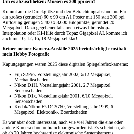
Um es abzuschließen: Müssen es 300 ppi sein?
Kommt auf die Druckgröße und den Betrachtungsabstand an. Für
ein großes (gerundet) 60 x 90 cm A1 Poster mit 150 statt 300 ppi
Auflösung genügen 5.400 x 3.600 Bildpunkte, gerundet 20
Megapixel. Dazu gegebenenfalls noch etwas Photoshop-
Interpolation oder KI-Hilfe durch Topaz Gigapixel AI, komme ich
auch mit 10, 12, 16, 18 Megapixel klar!
Keiner meiner Kamera-Ausfälle 2025 beeinträchtigt ernsthaft
mein Hobby Fotografie
Kaputtgegangen waren 2025 diese digitalen Spiegelreflexkameras:
Fuji S2Pro, Vorstellungsjahr 2002, 6/12 Megapixel,
Mechanikschaden
Nikon D1H, Vorstellungsjahr 2001, 2,7 Megapixel,
Sensorschaden
Nikon D1x, Vorstellungsjahr 2001, 6/10 Megapixel,
Sensorschaden
Kodak/Nikon F5 DCS760, Vorstellungsjahr 1999, 6
Megapixel, Elektronik-, Boardschaden
Es war aber doch interessant, nach wie viel Jahren die eine oder
andere Kamera dann unbrauchbar geworden ist. Es scheint so, als
ob ab 20 Jahren hochwertige elektronische Systemkameras