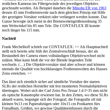
restlichen Kameras ins Filtergewinde des jeweiligen Objektivs
geschraubt werden. Als Beispiel daneben die
Minolta ER von 1963
dessen 45 mm Festbrennweite nach dem gleichen Prinzip mit Hilfe
der gezeigten Vorsätze verkürzt oder verlängert werden konnte. Das
Ganze bewegte sich meist in der Brennweitengrößenordnung 35
mm Weitwinkel bis 85 mm Tele. Die CONTAFLEX III konnte
noch länger bis 115 mm.
Nachteil
Frank Mechelhoff schrieb zur CONTAFLEX: >> Als Hauptnachteil
stellt sich bereits sehr früh der Zentralverschluß heraus, der als
Bestandteil der Camera einen vollständigen Objektivwechsel nicht
zulässt. Man kann bloß die vor der Blende liegenden Teile
wechseln. (…) Die Objektivvorsätze sind aber schwer und können
niemals die Qualität von hochklassigen Festbrennweiten des Hauses
Zeiss erreichen. <<
Das lässt sich ziemlich sicher auf sämtliche Vorsätze der starren
SLRs der restlichen Hersteller mit fest montierten Normalobjektiven
übertragen. Wobei sich der Carl Zeiss Pro-Tessar 1:4 f=35 mm nicht
als optische Katastrophe erwiesen hat. In den Zeiten, wo diese SLRs
aktuell waren, begnügte sich der Fotograf, die Fotografin oft mit
kleinen 9x13 cm Papierabzügen oder 10x15 cm Postkarten fürs
Fotoalbum. Größen, wo gewisse Qualitätseinbussen durch die