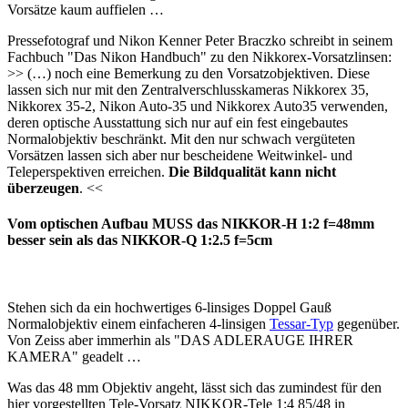
Vorsätze kaum auffielen …
Pressefotograf und Nikon Kenner Peter Braczko schreibt in seinem
Fachbuch "Das Nikon Handbuch" zu den Nikkorex-Vorsatzlinsen:
>> (…) noch eine Bemerkung zu den Vorsatzobjektiven. Diese
lassen sich nur mit den Zentralverschlusskameras Nikkorex 35,
Nikkorex 35-2, Nikon Auto-35 und Nikkorex Auto35 verwenden,
deren optische Ausstattung sich nur auf ein fest eingebautes
Normalobjektiv beschränkt. Mit den nur schwach vergüteten
Vorsätzen lassen sich aber nur bescheidene Weitwinkel- und
Teleperspektiven erreichen.
Die Bildqualität kann nicht
überzeugen
. <<
Vom optischen Aufbau MUSS das NIKKOR-H 1:2 f=48mm
besser sein als das NIKKOR-Q 1:2.5 f=5cm
Stehen sich da ein hochwertiges 6-linsiges Doppel Gauß
Normalobjektiv einem einfacheren 4-linsigen
Tessar-Typ
gegenüber.
Von Zeiss aber immerhin als "DAS ADLERAUGE IHRER
KAMERA" geadelt …
Was das 48 mm Objektiv angeht, lässt sich das zumindest für den
hier vorgestellten Tele-Vorsatz NIKKOR-Tele 1:4 85/48 in