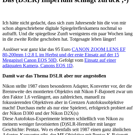
Ich hätte nicht gedacht, dass sich zum Jahresende hin die von mir
schon abgeschriebene digitale Spiegelreflexkamera nochmal so
aufrafft. Und die spiegellose Zunft wenigstens ein paar Wochen lang
in die zweite Reihe geschoben hat. Totgesagte leben länger!
Auslöser war ganz klar das 95 Euro
CANON ZOOM LENS EF
80-200mm 1:2.8 L im Herbst und der erste Einsatz auf der 15
Megapixel Canon EOS 50D
. Gefolgt vom
Einsatz auf einer
adäquaten Kamera, Canons EOS 1D
.
Damit war das Thema DSLR aber nur angestoßen
Nikon stellte 1987 einen besonderen Adapter, Konverter vor, der die
Brennweite des montierten Objektivs mit Nikon F-Bajonett zwar um
den Faktor 1,6 verlängert, aus zahlreichen, manuell zu
fokussierenden Objektiven aber in Grenzen Autofokusobjektive
macht! Durchaus mehr als nur eine Spielerei, erfolgreich probiert auf
der Nikon D300 und der Nikon D2X(s)
Diese Autofokus-Experimente leiteten schließlich von Nikon zu
meinem weniger favorisierten (D)SLR-Hersteller mit langer
Geschichte: Pentax. Wo es ebenfalls seit 1987 einen ganz ähnlichen
Adapter, Konverter gibt, der MF Objektive mit Pentax K-Bajonett