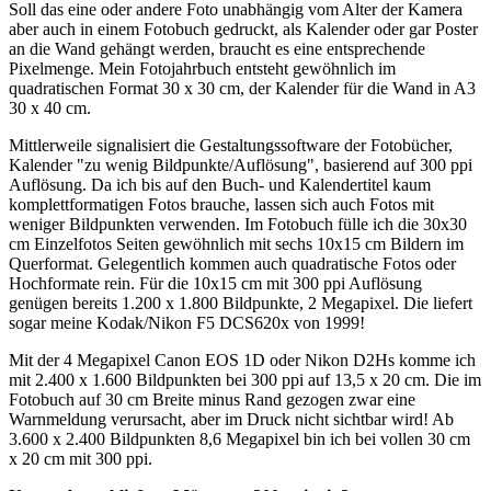
Soll das eine oder andere Foto unabhängig vom Alter der Kamera
aber auch in einem Fotobuch gedruckt, als Kalender oder gar Poster
an die Wand gehängt werden, braucht es eine entsprechende
Pixelmenge. Mein Fotojahrbuch entsteht gewöhnlich im
quadratischen Format 30 x 30 cm, der Kalender für die Wand in A3
30 x 40 cm.
Mittlerweile signalisiert die Gestaltungssoftware der Fotobücher,
Kalender "zu wenig Bildpunkte/Auflösung", basierend auf 300 ppi
Auflösung. Da ich bis auf den Buch- und Kalendertitel kaum
komplettformatigen Fotos brauche, lassen sich auch Fotos mit
weniger Bildpunkten verwenden. Im Fotobuch fülle ich die 30x30
cm Einzelfotos Seiten gewöhnlich mit sechs 10x15 cm Bildern im
Querformat. Gelegentlich kommen auch quadratische Fotos oder
Hochformate rein. Für die 10x15 cm mit 300 ppi Auflösung
genügen bereits 1.200 x 1.800 Bildpunkte, 2 Megapixel. Die liefert
sogar meine Kodak/Nikon F5 DCS620x von 1999!
Mit der 4 Megapixel Canon EOS 1D oder Nikon D2Hs komme ich
mit 2.400 x 1.600 Bildpunkten bei 300 ppi auf 13,5 x 20 cm. Die im
Fotobuch auf 30 cm Breite minus Rand gezogen zwar eine
Warnmeldung verursacht, aber im Druck nicht sichtbar wird! Ab
3.600 x 2.400 Bildpunkten 8,6 Megapixel bin ich bei vollen 30 cm
x 20 cm mit 300 ppi.