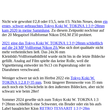
Nicht wie gewohnt f/2,8 oder f/3,5, nein f/3. Nichts Neues, denn
ein
erstes, schwer gebrauchtes Tokyo Koki W. TOKINA 1:3 f=28mm
kam 2020 in meine Sammlung
. Zu diesem Zeitpunkt noch/nur auf
der 20 Megapixel Halbformat Nikon DSLM Z50 probiert.
2021 ging das Tokyo Koki W. TOKINA 1:3 f=28mm schließlich
auf die 24 MP Vollformat Nikon Z6.
Was sich dort qualitativ nicht
mehr verheimlichen ließ. Das 24x36 mm
Kleinbild-/Vollformatbildfeld wurde nicht bis in die letzte Bildecke
gefüllt. Analog auf Film spielte das keine Rolle, weil die
Vignettierung entweder im 9x13 cm Papierabzug oder im
Diarahmen verschwand.
Weniger schwer tat sich im Herbst 2022 ein
Tokyo Koki W.
TOKINA 1:2.8 f=35 mm
. Trotz längerer Brennweite von 35 mm
auch noch ein Schwächeln in den äußersten Bildecken, aber nicht
schwarz wie beim 28er!
Sommer 2024 gesellte sich zum Tokyo Koki W. TOKINA 1:3
f=28mm schließlich eine Schwester, ein Bruder oder ein bis aufs
Label baugleicher Klon
RETRO TESSARIT 1:3 f=28m