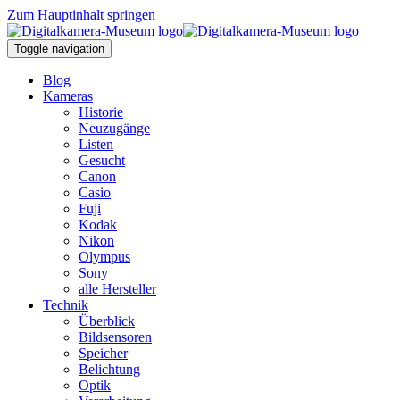
Zum Hauptinhalt springen
Toggle navigation
Blog
Kameras
Historie
Neuzugänge
Listen
Gesucht
Canon
Casio
Fuji
Kodak
Nikon
Olympus
Sony
alle Hersteller
Technik
Überblick
Bildsensoren
Speicher
Belichtung
Optik