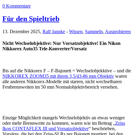
0 Kommentare
Für den Spieltrieb
13. Dezember 2025,
Ralf Jannke
-
Wissen
,
Sammeln
,
Ausprobieren
Nicht Wechselobjektive: Nur Vorsatzobjektive! Ein Nikon
Nikkorex Auto35 Tele-Konverter/Vorsatz
Bis auf die Nikkorex F – F-Bajonett = Wechselobjekktive – und die
NIKKOREX ZOOM35 mit ihrem 3,5/43-86 mm Objektiv
waren
alle anderen Nikkorex-Modelle mit starren, nicht wechselbaren
Festbrennweiten im 50 mm Normalobjektivbereich versehen.
Einzige Möglichkeit mangels Wechselobjektiv an etwas weniger
oder mehr Brennweite zu kommen, waren wie im Beitrag „
Zeiss
Ikon CONTAFLEX III und Vorsatzobjektive
“ beschrieben,
Vorsätze, die bei den Zeiss-SLRs per Bajonett montiert, bei den