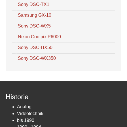
Sony DSC-TX1
Samsung GX-10
Sony DSC-WX5
Nikon Coolpix P6000
Sony DSC-HX50
Sony DSC-WX350
Historie
Analog...
Videotechnik
bis 1990