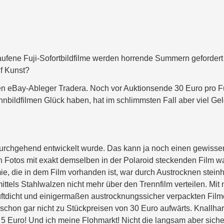
laufene Fuji-Sofortbildfilme werden horrende Summern gefordert
uf Kunst?
 eBay-Ableger Tradera. Noch vor Auktionsende 30 Euro pro Fu
nbildfilmen Glück haben, hat im schlimmsten Fall aber viel Ge
durchgehend entwickelt wurde. Das kann ja noch einen gewisse
n Fotos mit exakt demselben in der Polaroid steckenden Film w
ie, die in dem Film vorhanden ist, war durch Austrocknen steinh
tels Stahlwalzen nicht mehr über den Trennfilm verteilen. Mit
luftdicht und einigermaßen austrocknungssicher verpackten Fil
chon gar nicht zu Stückpreisen von 30 Euro aufwärts. Knallhar
 5 Euro! Und ich meine Flohmarkt! Nicht die langsam aber siche