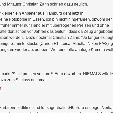
d Mitautor Christian Zahn schrieb dazu neulich.
leiner, ein Anbieter aus Hamburg geht jetzt in
ine Fotobörse in Essen, ich bin nicht hingefahren, obwohl der
ren früher immer nur Händler mit überzogenen Preisen und ohne
atte dort schon vor Jahren das Gefühl, dass da Zeug angebote
uziert werden. Dazu nochmal Christian Zahn: "Je länger es liegt
f wenige Sammlerstücke (Canon F1, Leica, Minolta, Nikon F/F2) gi
 langsam wieder abzuebben. Wer eine olle analoge Kamera woll
ohmarkt-/Stückpreisen von um 5 Euro erworben. NIEMALS würde
Dazu zum Schluss nochmal:
1
btrennbildfilme sind für sagenhafte 640 Euro ersteigert/verka