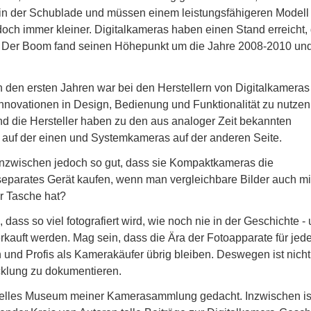
n in der Schublade und müssen einem leistungsfähigeren Modell
doch immer kleiner. Digitalkameras haben einen Stand erreicht,
. Der Boom fand seinen Höhepunkt um die Jahre 2008-2010 und
n den ersten Jahren war bei den Herstellern von Digitalkameras
Innovationen in Design, Bedienung und Funktionalität zu nutzen
nd die Hersteller haben zu den aus analoger Zeit bekannten
uf der einen und Systemkameras auf der anderen Seite.
nzwischen jedoch so gut, dass sie Kompaktkameras die
eparates Gerät kaufen, wenn man vergleichbare Bilder auch m
r Tasche hat?
dass so viel fotografiert wird, wie noch nie in der Geschichte -
erkauft werden. Mag sein, dass die Ära der Fotoapparate für je
und Profis als Kamerakäufer übrig bleiben. Deswegen ist nicht
icklung zu dokumentieren.
uelles Museum meiner Kamerasammlung gedacht. Inzwischen is