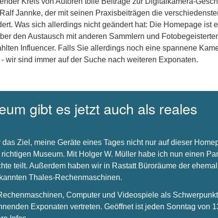
nder Kreis von Autoren tolle Beiträge zur Digitalkamera-Gesch
 Ralf Jannke, der mit seinen Praxisbeiträgen die verschiedenste
dert. Was sich allerdings nicht geändert hat: Die Homepage ist e
über den Austausch mit anderen Sammlern und Fotobegeisterte
hlten Influencer. Falls Sie allerdings noch eine spannene Kam
 - wir sind immer auf der Suche nach weiteren Exponaten.
um gibt es jetzt auch als reales
 das Ziel, meine Geräte eines Tages nicht nur auf dieser Hom
 richtigen Museum. Mit Holger W. Müller habe ich nun einen Par
chte teilt. Außerdem haben wir in Rastatt Büroräume der ehema
bekannten Thales-Rechenmaschinen.
s Rechenmaschinen, Computer und Videospiele als Schwerpunkt 
nnenden Exponaten vertreten. Geöffnet ist jeden Sonntag von 1