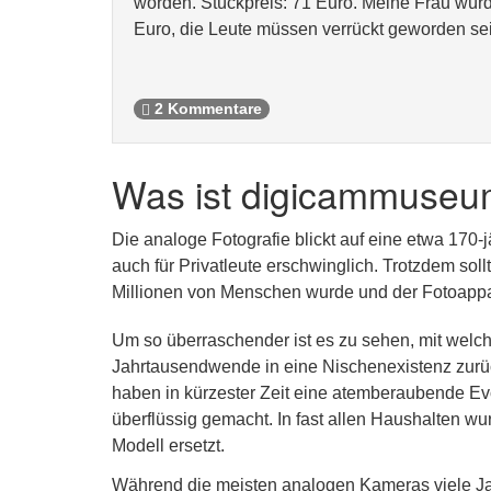
worden. Stückpreis: 71 Euro. Meine Frau würd
Euro, die Leute müssen verrückt geworden s
2 Kommentare
Was ist digicammuseu
Die analoge Fotografie blickt auf eine etwa 170-
auch für Privatleute erschwinglich. Trotzdem sol
Millionen von Menschen wurde und der Fotoappar
Um so überraschender ist es zu sehen, mit welch
Jahrtausendwende in eine Nischenexistenz zurüc
haben in kürzester Zeit eine atemberaubende Ev
überflüssig gemacht. In fast allen Haushalten wu
Modell ersetzt.
Während die meisten analogen Kameras viele Jah