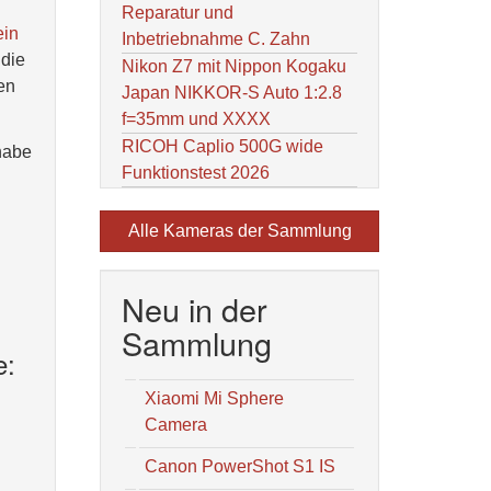
Reparatur und
ein
Inbetriebnahme C. Zahn
 die
Nikon Z7 mit Nippon Kogaku
en
Japan NIKKOR-S Auto 1:2.8
f=35mm und XXXX
RICOH Caplio 500G wide
habe
Funktionstest 2026
Alle Kameras der Sammlung
Neu in der
Sammlung
e:
Xiaomi Mi Sphere
Camera
Canon PowerShot S1 IS