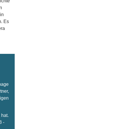
ichte
n
in
n. Es
era
epage
tner,
ligen
hat.
3 -