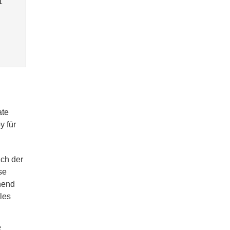
1
ate
y für
ach der
se
hend
les
e