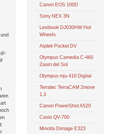
Canon EOS 100D
Sony NEX 3N
Lexibook DJ030HW Hot
Wheels
 und
Aiptek Pocket DV
ji-
Olympus Camedia C-460
ld
Zoom del Sol
Olympus mju 410 Digital
Terratec TerraCAM 2move
n
1.3
aren
art
Canon PowerShot A520
 noch
Casio QV-700
men
t:
Minolta Dimage E323
r