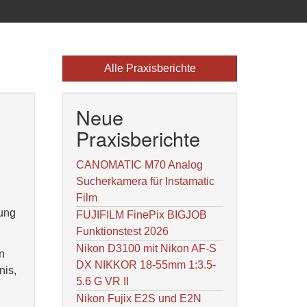
Alle Praxisberichte
Neue
Praxisberichte
CANOMATIC M70 Analog
Sucherkamera für Instamatic
Film
kung
FUJIFILM FinePix BIGJOB
Funktionstest 2026
Nikon D3100 mit Nikon AF-S
en
DX NIKKOR 18-55mm 1:3.5-
nis,
5.6 G VR II
Nikon Fujix E2S und E2N