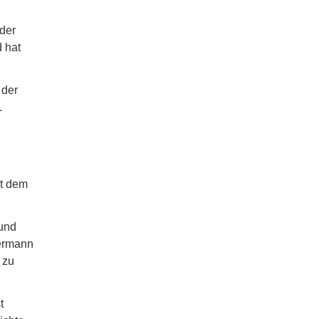
 der
 hat
 der
.
it dem
 und
dermann
 zu
t