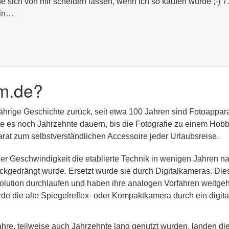
e sich von mir scheiden lassen, wenn ich so kaufen würde ;-) 7
ein…
m.de?
jährige Geschichte zurück, seit etwa 100 Jahren sind Fotoappar
lte es noch Jahrzehnte dauern, bis die Fotografie zu einem Hobb
at zum selbstverständlichen Accessoire jeder Urlaubsreise.
er Geschwindigkeit die etablierte Technik in wenigen Jahren n
kgedrängt wurde. Ersetzt wurde sie durch Digitalkameras. Die
olution durchlaufen und haben ihre analogen Vorfahren weitge
rde die alte Spiegelreflex- oder Kompaktkamera durch ein digita
re, teilweise auch Jahrzehnte lang genutzt wurden, landen di