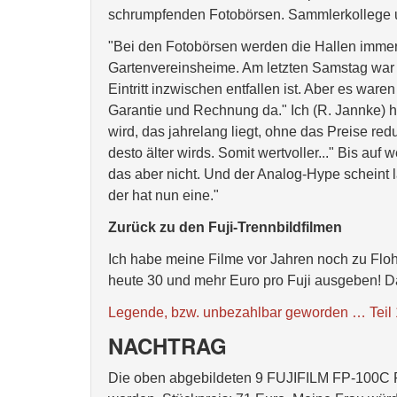
schrumpfenden Fotobörsen. Sammlerkollege un
"Bei den Fotobörsen werden die Hallen immer k
Gartenvereinsheime. Am letzten Samstag war e
Eintritt inzwischen entfallen ist. Aber es wa
Garantie und Rechnung da." Ich (R. Jannke) h
wird, das jahrelang liegt, ohne das Preise red
desto älter wirds. Somit wertvoller..." Bis au
das aber nicht. Und der Analog-Hype scheint
der hat nun eine."
Zurück zu den Fuji-Trennbildfilmen
Ich habe meine Filme vor Jahren noch zu Fl
heute 30 und mehr Euro pro Fuji ausgeben! 
Legende, bzw. unbezahlbar geworden … Teil 
NACHTRAG
Die oben abgebildeten 9 FUJIFILM FP-100C Far