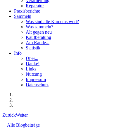
Verarbeitung
Reparatur
Praxisberichte
Sammeln
Was sind alte Kameras wert?
Was sammeln?
Alt gegen neu
Kaufberatung
Am Rande...
Statistik
Info
Über...
Danke!
Links
Nutzung
Impressum
Datenschutz
Zurück
Weiter
Alle Blogbeiträge