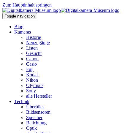
Zum Hauptinhalt springen
Toggle navigation
Blog
Kameras
Historie
Neuzugänge
Listen
Gesucht
Canon
Casio
Fuji
Kodak
Nikon
Olympus
Sony
alle Hersteller
Technik
Überblick
Bildsensoren
Speicher
Belichtung
Optik