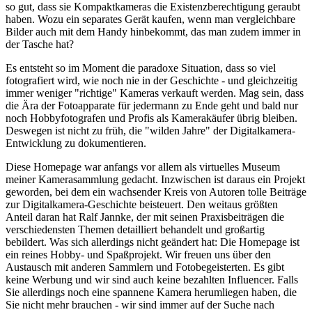
so gut, dass sie Kompaktkameras die Existenzberechtigung geraubt
haben. Wozu ein separates Gerät kaufen, wenn man vergleichbare
Bilder auch mit dem Handy hinbekommt, das man zudem immer in
der Tasche hat?
Es entsteht so im Moment die paradoxe Situation, dass so viel
fotografiert wird, wie noch nie in der Geschichte - und gleichzeitig
immer weniger "richtige" Kameras verkauft werden. Mag sein, dass
die Ära der Fotoapparate für jedermann zu Ende geht und bald nur
noch Hobbyfotografen und Profis als Kamerakäufer übrig bleiben.
Deswegen ist nicht zu früh, die "wilden Jahre" der Digitalkamera-
Entwicklung zu dokumentieren.
Diese Homepage war anfangs vor allem als virtuelles Museum
meiner Kamerasammlung gedacht. Inzwischen ist daraus ein Projekt
geworden, bei dem ein wachsender Kreis von Autoren tolle Beiträge
zur Digitalkamera-Geschichte beisteuert. Den weitaus größten
Anteil daran hat Ralf Jannke, der mit seinen Praxisbeiträgen die
verschiedensten Themen detailliert behandelt und großartig
bebildert. Was sich allerdings nicht geändert hat: Die Homepage ist
ein reines Hobby- und Spaßprojekt. Wir freuen uns über den
Austausch mit anderen Sammlern und Fotobegeisterten. Es gibt
keine Werbung und wir sind auch keine bezahlten Influencer. Falls
Sie allerdings noch eine spannene Kamera herumliegen haben, die
Sie nicht mehr brauchen - wir sind immer auf der Suche nach