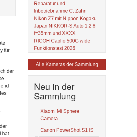
Reparatur und
Inbetriebnahme C. Zahn
Nikon Z7 mit Nippon Kogaku
Japan NIKKOR-S Auto 1:2.8
f=35mm und XXXX
RICOH Caplio 500G wide
ate
Funktionstest 2026
y für
Alle Kameras der Sammlung
ach der
se
Neu in der
hend
Sammlung
les
Xiaomi Mi Sphere
e
Camera
 der
Canon PowerShot S1 IS
 hat