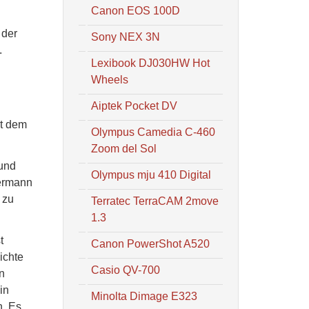
Canon EOS 100D
 der
Sony NEX 3N
.
Lexibook DJ030HW Hot
Wheels
Aiptek Pocket DV
it dem
Olympus Camedia C-460
Zoom del Sol
 und
Olympus mju 410 Digital
dermann
 zu
Terratec TerraCAM 2move
1.3
t
Canon PowerShot A520
ichte
Casio QV-700
n
in
Minolta Dimage E323
n. Es