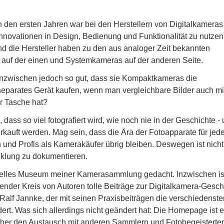
n den ersten Jahren war bei den Herstellern von Digitalkameras
Innovationen in Design, Bedienung und Funktionalität zu nutzen
nd die Hersteller haben zu den aus analoger Zeit bekannten
uf der einen und Systemkameras auf der anderen Seite.
nzwischen jedoch so gut, dass sie Kompaktkameras die
eparates Gerät kaufen, wenn man vergleichbare Bilder auch m
r Tasche hat?
dass so viel fotografiert wird, wie noch nie in der Geschichte -
erkauft werden. Mag sein, dass die Ära der Fotoapparate für je
und Profis als Kamerakäufer übrig bleiben. Deswegen ist nicht
icklung zu dokumentieren.
uelles Museum meiner Kamerasammlung gedacht. Inzwischen is
nder Kreis von Autoren tolle Beiträge zur Digitalkamera-Gesch
 Ralf Jannke, der mit seinen Praxisbeiträgen die verschiedenste
dert. Was sich allerdings nicht geändert hat: Die Homepage ist e
über den Austausch mit anderen Sammlern und Fotobegeisterte