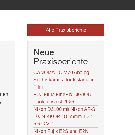
Alle Praxisberichte
Neue
Praxisberichte
CANOMATIC M70 Analog
Sucherkamera für Instamatic
Film
inen
FUJIFILM FinePix BIGJOB
,
Funktionstest 2026
Nikon D3100 mit Nikon AF-S
DX NIKKOR 18-55mm 1:3.5-
5.6 G VR II
Nikon Fujix E2S und E2N