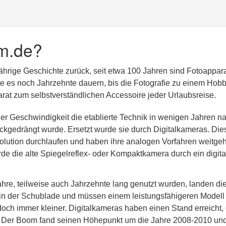
m.de?
jährige Geschichte zurück, seit etwa 100 Jahren sind Fotoappar
lte es noch Jahrzehnte dauern, bis die Fotografie zu einem Hobb
at zum selbstverständlichen Accessoire jeder Urlaubsreise.
er Geschwindigkeit die etablierte Technik in wenigen Jahren n
kgedrängt wurde. Ersetzt wurde sie durch Digitalkameras. Die
olution durchlaufen und haben ihre analogen Vorfahren weitge
rde die alte Spiegelreflex- oder Kompaktkamera durch ein digita
re, teilweise auch Jahrzehnte lang genutzt wurden, landen di
n in der Schublade und müssen einem leistungsfähigeren Modell
doch immer kleiner. Digitalkameras haben einen Stand erreicht,
. Der Boom fand seinen Höhepunkt um die Jahre 2008-2010 und