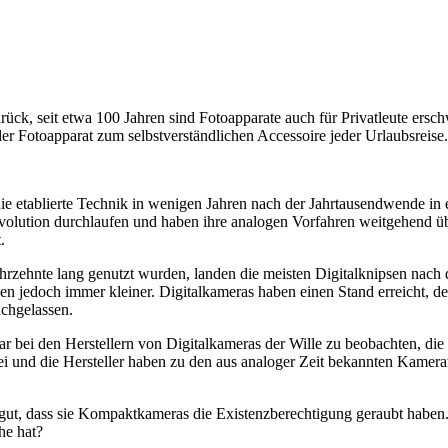
rück, seit etwa 100 Jahren sind Fotoapparate auch für Privatleute ersch
 Fotoapparat zum selbstverständlichen Accessoire jeder Urlaubsreise.
ie etablierte Technik in wenigen Jahren nach der Jahrtausendwende in
volution durchlaufen und haben ihre analogen Vorfahren weitgehend übe
.
hrzehnte lang genutzt wurden, landen die meisten Digitalknipsen nach 
den jedoch immer kleiner. Digitalkameras haben einen Stand erreicht, 
achgelassen.
war bei den Herstellern von Digitalkameras der Wille zu beobachten, d
rbei und die Hersteller haben zu den aus analoger Zeit bekannten Kam
ut, dass sie Kompaktkameras die Existenzberechtigung geraubt haben.
he hat?