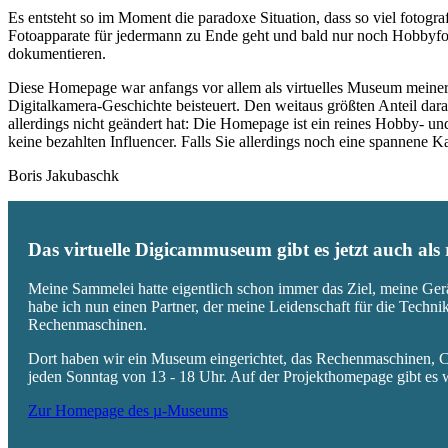
Es entsteht so im Moment die paradoxe Situation, dass so viel fotogra
Fotoapparate für jedermann zu Ende geht und bald nur noch Hobbyfot
dokumentieren.
Diese Homepage war anfangs vor allem als virtuelles Museum meiner
Digitalkamera-Geschichte beisteuert. Den weitaus größten Anteil daran
allerdings nicht geändert hat: Die Homepage ist ein reines Hobby- u
keine bezahlten Influencer. Falls Sie allerdings noch eine spannene
Boris Jakubaschk
Das virtuelle Digicammuseum gibt es jetzt auch al
Meine Sammelei hatte eigentlich schon immer das Ziel, meine Ger
habe ich nun einen Partner, der meine Leidenschaft für die Techn
Rechenmaschinen.
Dort haben wir ein Museum eingerichtet, das Rechenmaschinen, Co
jeden Sonntag von 13 - 18 Uhr. Auf der Projekthomepage gibt es w
Zur Homepage des µ-Museums