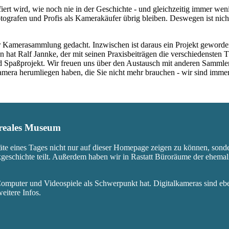
fiert wird, wie noch nie in der Geschichte - und gleichzeitig immer we
ografen und Profis als Kamerakäufer übrig bleiben. Deswegen ist nicht
 Kamerasammlung gedacht. Inzwischen ist daraus ein Projekt geworden,
 hat Ralf Jannke, der mit seinen Praxisbeiträgen die verschiedensten T
nd Spaßprojekt. Wir freuen uns über den Austausch mit anderen Sammle
 Kamera herumliegen haben, die Sie nicht mehr brauchen - wir sind imm
s reales Museum
äte eines Tages nicht nur auf dieser Homepage zeigen zu können, sond
ikgeschichte teilt. Außerdem haben wir in Rastatt Büroräume der ehem
mputer und Videospiele als Schwerpunkt hat. Digitalkameras sind eben
eitere Infos.