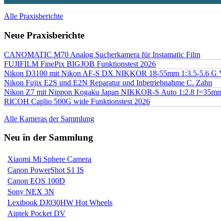
Alle Praxisberichte
Neue Praxisberichte
CANOMATIC M70 Analog Sucherkamera für Instamatic Film
FUJIFILM FinePix BIGJOB Funktionstest 2026
Nikon D3100 mit Nikon AF-S DX NIKKOR 18-55mm 1:3.5-5.6 G 
Nikon Fujix E2S und E2N Reparatur und Inbetriebnahme C. Zahn
Nikon Z7 mit Nippon Kogaku Japan NIKKOR-S Auto 1:2.8 f=35
RICOH Caplio 500G wide Funktionstest 2026
Alle Kameras der Sammlung
Neu in der Sammlung
Xiaomi Mi Sphere Camera
Canon PowerShot S1 IS
Canon EOS 100D
Sony NEX 3N
Lexibook DJ030HW Hot Wheels
Aiptek Pocket DV