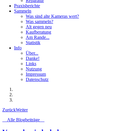
Reparatur
Praxisberichte
Sammeln
Was sind alte Kameras wert?
Was sammeln?
Alt gegen neu
Kaufberatung
Am Rande...
Statistik
Info
Über...
Danke!
Links
Nutzung
Impressum
Datenschutz
Zurück
Weiter
Alle Blogbeiträge