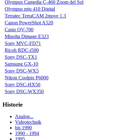
Olympus Camedia C-460 Zoom del Sol
Olympus mju 410 Digital
Terratec TerraCAM 2move 1.3
Canon PowerShot A520
Casio QV-700
Minolta Dimage E323
Sony MVC-FD71
Ricoh RDC-i500
Sony DSC-TX1
Samsung GX-10
Sony DSC-WX5
Nikon Coolpix P6000
Sony DSC-HX50
Sony DSC-WX350
Historie
Analog...
Videotechnik
bis 1990
1990 - 1994
1995