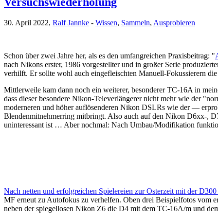
Versuchswiederholung
30. April 2022,
Ralf Jannke
-
Wissen
,
Sammeln
,
Ausprobieren
Schon über zwei Jahre her, als es den umfangreichen Praxisbeitrag: "
nach Nikons erster, 1986 vorgestellter und in großer Serie produzi
verhilft. Er sollte wohl auch eingefleischten Manuell-Fokussierern
Mittlerweile kam dann noch ein weiterer, besonderer TC-16A in mein
dass dieser besondere Nikon-Televerlängerer nicht mehr wie der "
moderneren und höher auflösenderen Nikon DSLRs wie der — erpro
Blendenmitnehmerring mitbringt. Also auch auf den Nikon D6xx-, D
uninteressant ist … Aber nochmal: Nach Umbau/Modifikation funktio
Nach netten und erfolgreichen Spielereien zur Osterzeit mit der D3
MF erneut zu Autofokus zu verhelfen. Oben drei Beispielfotos vom ers
neben der spiegellosen Nikon Z6 die D4 mit dem TC-16A/m und dem