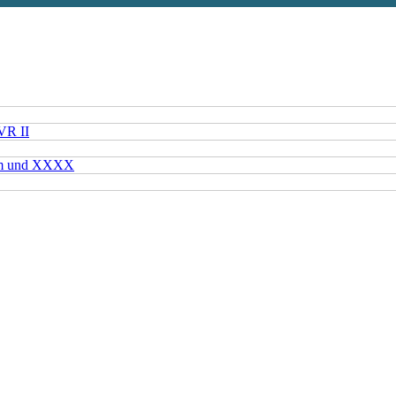
VR II
mm und XXXX