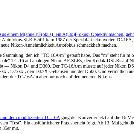
Aus einem M(anuell)F(okus)- ein A(uto)F(okus)-Objektiv machen, geht
erter Autofokus-SLR F-501 kam 1987 der Spezial-Telekonverter TC-16A
 die neue Nikon-Annehmlichkeit Autofokus schmackhaft machen.
e Sammlung, den ich "TC-16A/m" getauft habe. Das "m" steht für m-odi
normale" TC-16 auf analogen Nikon AF-SLRs, den Kodak-DSLRs auf Nik
bt — Nikon D4 und D300. Der TC-16A/m müsste auf jeder Nikon DSL
7xx-, D7xxx-, den D3/sX-Gehäusen und der D500. Und vermutlich auch
niert der TC-16A/m aber nur noch auf den neueren Nikons.
00 und dem modifizierten TC-16A
ging der Konverter jetzt auf die 16 
ten "Test". Ein ausführlicherer Praxisbericht folgt. Ab 13. Mai geht d
 85er mit.