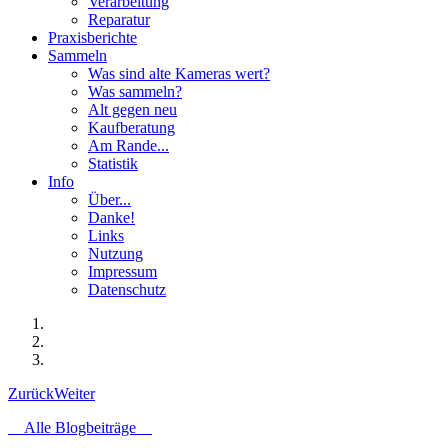
Verarbeitung
Reparatur
Praxisberichte
Sammeln
Was sind alte Kameras wert?
Was sammeln?
Alt gegen neu
Kaufberatung
Am Rande...
Statistik
Info
Über...
Danke!
Links
Nutzung
Impressum
Datenschutz
Zurück
Weiter
Alle Blogbeiträge