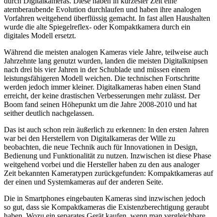
durch Digitalkameras. Diese haben in kürzester Zeit eine
atemberaubende Evolution durchlaufen und haben ihre analogen
Vorfahren weitgehend überflüssig gemacht. In fast allen Haushalten
wurde die alte Spiegelreflex- oder Kompaktkamera durch ein
digitales Modell ersetzt.
Während die meisten analogen Kameras viele Jahre, teilweise auch
Jahrzehnte lang genutzt wurden, landen die meisten Digitalknipsen
nach drei bis vier Jahren in der Schublade und müssen einem
leistungsfähigeren Modell weichen. Die technischen Fortschritte
werden jedoch immer kleiner. Digitalkameras haben einen Stand
erreicht, der keine drastischen Verbesserungen mehr zulässt. Der
Boom fand seinen Höhepunkt um die Jahre 2008-2010 und hat
seither deutlich nachgelassen.
Das ist auch schon rein äußerlich zu erkennen: In den ersten Jahren
war bei den Herstellern von Digitalkameras der Wille zu
beobachten, die neue Technik auch für Innovationen in Design,
Bedienung und Funktionalität zu nutzen. Inzwischen ist diese Phase
weitgehend vorbei und die Hersteller haben zu den aus analoger
Zeit bekannten Kameratypen zurückgefunden: Kompaktkameras auf
der einen und Systemkameras auf der anderen Seite.
Die in Smartphones eingebauten Kameras sind inzwischen jedoch
so gut, dass sie Kompaktkameras die Existenzberechtigung geraubt
haben. Wozu ein separates Gerät kaufen, wenn man vergleichbare