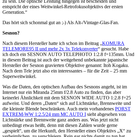
zu sein. Die optische Leistung hingegen ist bescheiden und
entspricht der eines Weitwinkel-Retrofokusobjektivs der ersten
Generation.“
Das hört sich schonmal gut an ;-) Als Alt-/Vintage-Glas-Fan.
Sesnon?
Nach diesem Hersteller hatte ich schon im Beitrag „
KOMURA
TELEMORE95 II und mehr 2x 3x Telekonverter
“ gesucht. Habe
ich doch ein SESNON AUTO TELEPHOTO 1:2.8 f=135mm. Und
in diesem Beitrag ist auch der weitgehend unbekannte japanische
Hersteller der Sesnon gravierten Objektive genannt: Itoh Kogaku.
Nach dem Tele jetzt also ein interessantes – für die Zeit – 25 mm
Superweitwinkel.
Was die Daten, den optischen Aufbau des Sesnons angeht, ist im
Internet nur ein Miranda 25mm f/2.8 Auto zu finden, das aber
keinerlei Ähnlichkeit mit dem SESNON WIDE AUTO 1:2.8 f=25
aufweist. Und deren „Daten“ sich auf Lichtstärke, Brennweite und
die kleinste Blende beschränken. Auch mein vorhandenes
PORST
EXTREM-WW 1:2.5/24 mm MC AUTO I
sieht abgesehen von
Lichtstärke und Brennweite ganz anders aus. Was jetzt nicht
unbedingt etwas heißt, denn mit diesen Zahlen wurde gerne
„gespielt“, um die Herkunft, den Hersteller eines Objektivs „X“ zu
verheimlichen, zu verschleiern. Rein gar nichts damit zu tun hat