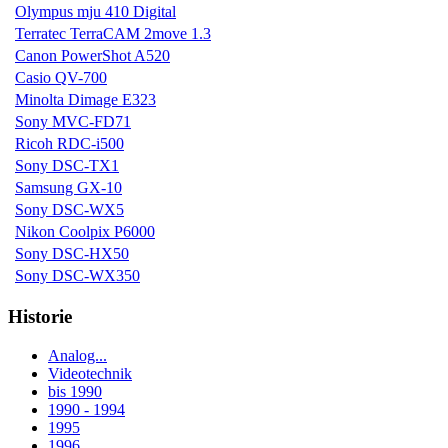
Olympus mju 410 Digital
Terratec TerraCAM 2move 1.3
Canon PowerShot A520
Casio QV-700
Minolta Dimage E323
Sony MVC-FD71
Ricoh RDC-i500
Sony DSC-TX1
Samsung GX-10
Sony DSC-WX5
Nikon Coolpix P6000
Sony DSC-HX50
Sony DSC-WX350
Historie
Analog...
Videotechnik
bis 1990
1990 - 1994
1995
1996