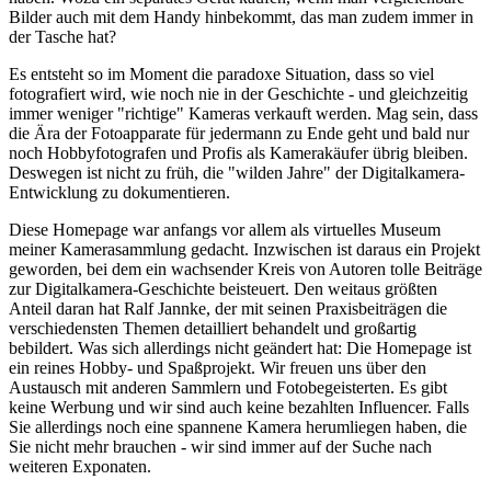
Bilder auch mit dem Handy hinbekommt, das man zudem immer in
der Tasche hat?
Es entsteht so im Moment die paradoxe Situation, dass so viel
fotografiert wird, wie noch nie in der Geschichte - und gleichzeitig
immer weniger "richtige" Kameras verkauft werden. Mag sein, dass
die Ära der Fotoapparate für jedermann zu Ende geht und bald nur
noch Hobbyfotografen und Profis als Kamerakäufer übrig bleiben.
Deswegen ist nicht zu früh, die "wilden Jahre" der Digitalkamera-
Entwicklung zu dokumentieren.
Diese Homepage war anfangs vor allem als virtuelles Museum
meiner Kamerasammlung gedacht. Inzwischen ist daraus ein Projekt
geworden, bei dem ein wachsender Kreis von Autoren tolle Beiträge
zur Digitalkamera-Geschichte beisteuert. Den weitaus größten
Anteil daran hat Ralf Jannke, der mit seinen Praxisbeiträgen die
verschiedensten Themen detailliert behandelt und großartig
bebildert. Was sich allerdings nicht geändert hat: Die Homepage ist
ein reines Hobby- und Spaßprojekt. Wir freuen uns über den
Austausch mit anderen Sammlern und Fotobegeisterten. Es gibt
keine Werbung und wir sind auch keine bezahlten Influencer. Falls
Sie allerdings noch eine spannene Kamera herumliegen haben, die
Sie nicht mehr brauchen - wir sind immer auf der Suche nach
weiteren Exponaten.