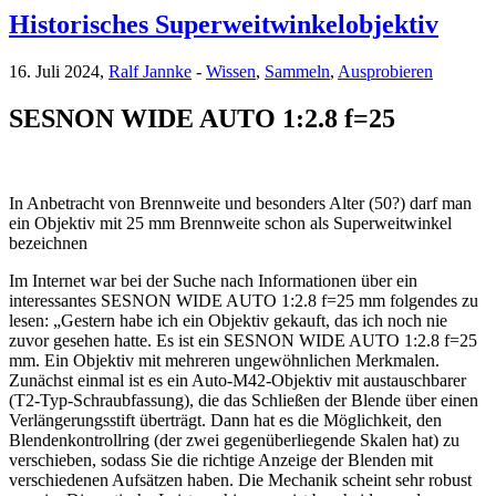
Historisches Superweitwinkelobjektiv
16. Juli 2024,
Ralf Jannke
-
Wissen
,
Sammeln
,
Ausprobieren
SESNON WIDE AUTO 1:2.8 f=25
In Anbetracht von Brennweite und besonders Alter (50?) darf man
ein Objektiv mit 25 mm Brennweite schon als Superweitwinkel
bezeichnen
Im Internet war bei der Suche nach Informationen über ein
interessantes SESNON WIDE AUTO 1:2.8 f=25 mm folgendes zu
lesen: „Gestern habe ich ein Objektiv gekauft, das ich noch nie
zuvor gesehen hatte. Es ist ein SESNON WIDE AUTO 1:2.8 f=25
mm. Ein Objektiv mit mehreren ungewöhnlichen Merkmalen.
Zunächst einmal ist es ein Auto-M42-Objektiv mit austauschbarer
(T2-Typ-Schraubfassung), die das Schließen der Blende über einen
Verlängerungsstift überträgt. Dann hat es die Möglichkeit, den
Blendenkontrollring (der zwei gegenüberliegende Skalen hat) zu
verschieben, sodass Sie die richtige Anzeige der Blenden mit
verschiedenen Aufsätzen haben. Die Mechanik scheint sehr robust