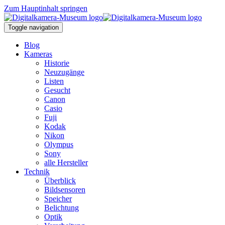
Zum Hauptinhalt springen
Toggle navigation
Blog
Kameras
Historie
Neuzugänge
Listen
Gesucht
Canon
Casio
Fuji
Kodak
Nikon
Olympus
Sony
alle Hersteller
Technik
Überblick
Bildsensoren
Speicher
Belichtung
Optik