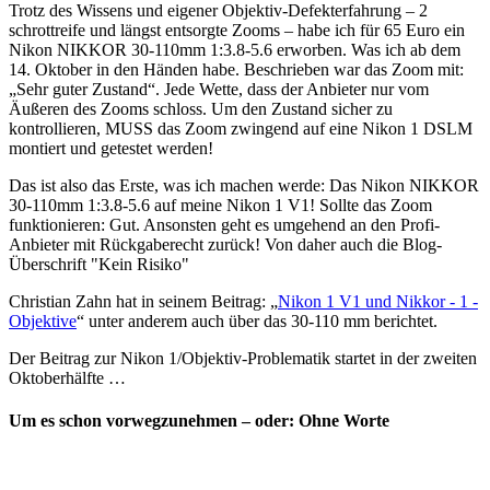
Trotz des Wissens und eigener Objektiv-Defekterfahrung – 2
schrottreife und längst entsorgte Zooms – habe ich für 65 Euro ein
Nikon NIKKOR 30-110mm 1:3.8-5.6 erworben. Was ich ab dem
14. Oktober in den Händen habe. Beschrieben war das Zoom mit:
„Sehr guter Zustand“. Jede Wette, dass der Anbieter nur vom
Äußeren des Zooms schloss. Um den Zustand sicher zu
kontrollieren, MUSS das Zoom zwingend auf eine Nikon 1 DSLM
montiert und getestet werden!
Das ist also das Erste, was ich machen werde: Das Nikon NIKKOR
30-110mm 1:3.8-5.6 auf meine Nikon 1 V1! Sollte das Zoom
funktionieren: Gut. Ansonsten geht es umgehend an den Profi-
Anbieter mit Rückgaberecht zurück! Von daher auch die Blog-
Überschrift "Kein Risiko"
Christian Zahn hat in seinem Beitrag: „
Nikon 1 V1 und Nikkor - 1 -
Objektive
“ unter anderem auch über das 30-110 mm berichtet.
Der Beitrag zur Nikon 1/Objektiv-Problematik startet in der zweiten
Oktoberhälfte …
Um es schon vorwegzunehmen – oder: Ohne Worte