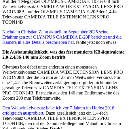
Auf der 4 Megapixel OLYMPUS CAMEDIA E-10 der 0,8-fach
Weitwinkelvorsatz CAMEDIA WIDE EXTENSION LENS PRO
WCON08B, auf der OLYMPUS CAMEDIA E-20P der 1,4-fach
Televorsatz CAMEDIA TELE EXTENSION LENS PRO
TCON14B
Nachdem Christian Zahn aktuell im September 2025 seine
Erfahrungen zur OLYMPUS CAMEDIA E-20P berichtet und die
Kamera in alles Details beschrieben hat
, fehlte jetzt noch etwas:
Die Ausbaumöglichkeit, was das fest montierte KB-äquivalente
2,0-2,4/36-140 mm Zoom betrifft
Olympus bot dabei unter anderem einen monströsen
Weitwinkelvorsatz CAMEDIA WIDE EXTENSION LENS PRO
WCON08B, der die 36 mm auf 28 mm Weitwinkel verkürzt. Für
eine 1,4-fache Brennweitenverlängerung sorgt der nicht minder
gewaltige Televorsatz CAMEDIA TELE EXTENSION LENS
PRO TCON14B. Er macht aus den 140 mm Endbrennweite des
Zooms 200 mm Telebrennweite.
Den Weitwinkelvorsatz habe ich vor 7 Jahren im Herbst 2018
erfolgreich ausprobiert.
Dazu gesellt sich jetzt ein 1,4-fach
Televorsatz CAMEDIA TELE EXTENSION LENS PRO
TCON14B, den mit der Sammlerkollege und Mitauthor Christain
Zahn übereignete.
Vielen Dank!