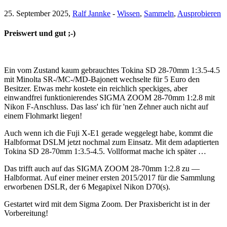
25. September 2025,
Ralf Jannke
-
Wissen
,
Sammeln
,
Ausprobieren
Preiswert und gut ;-)
Ein vom Zustand kaum gebrauchtes Tokina SD 28-70mm 1:3.5-4.5
mit Minolta SR-/MC-/MD-Bajonett wechselte für 5 Euro den
Besitzer. Etwas mehr kostete ein reichlich speckiges, aber
einwandfrei funktionierendes SIGMA ZOOM 28-70mm 1:2.8 mit
Nikon F-Anschluss. Das lass' ich für 'nen Zehner auch nicht auf
einem Flohmarkt liegen!
Auch wenn ich die Fuji X-E1 gerade weggelegt habe, kommt die
Halbformat DSLM jetzt nochmal zum Einsatz. Mit dem adaptierten
Tokina SD 28-70mm 1:3.5-4.5. Vollformat mache ich später …
Das trifft auch auf das SIGMA ZOOM 28-70mm 1:2.8 zu —
Halbformat. Auf einer meiner ersten 2015/2017 für die Sammlung
erworbenen DSLR, der 6 Megapixel Nikon D70(s).
Gestartet wird mit dem Sigma Zoom. Der Praxisbericht ist in der
Vorbereitung!