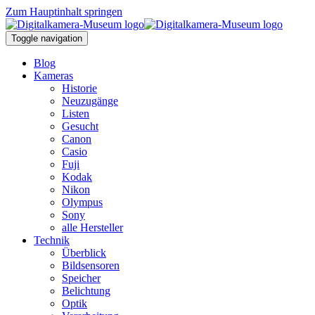
Zum Hauptinhalt springen
Toggle navigation
Blog
Kameras
Historie
Neuzugänge
Listen
Gesucht
Canon
Casio
Fuji
Kodak
Nikon
Olympus
Sony
alle Hersteller
Technik
Überblick
Bildsensoren
Speicher
Belichtung
Optik