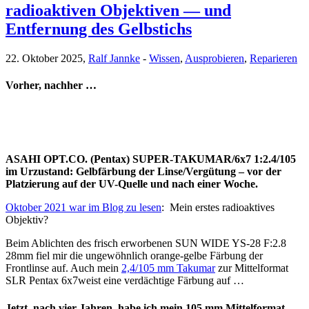
radioaktiven Objektiven — und
Entfernung des Gelbstichs
22. Oktober 2025,
Ralf Jannke
-
Wissen
,
Ausprobieren
,
Reparieren
Vorher, nachher …
ASAHI OPT.CO. (Pentax) SUPER-TAKUMAR/6x7 1:2.4/105
im Urzustand: Gelbfärbung der Linse/Vergütung – vor der
Platzierung auf der UV-Quelle und nach einer Woche.
Oktober 2021 war im Blog zu lesen
: Mein erstes radioaktives
Objektiv?
Beim Ablichten des frisch erworbenen SUN WIDE YS-28 F:2.8
28mm fiel mir die ungewöhnlich orange-gelbe Färbung der
Frontlinse auf. Auch mein
2,4/105 mm Takumar
zur Mittelformat
SLR Pentax 6x7weist eine verdächtige Färbung auf …
Jetzt, nach vier Jahren, habe ich mein 105 mm Mittelformat