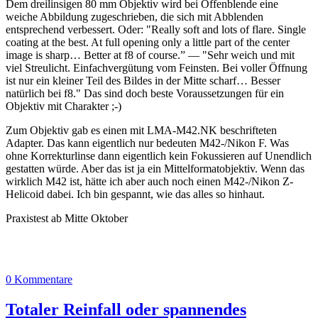
Dem dreilinsigen 80 mm Objektiv wird bei Offenblende eine
weiche Abbildung zugeschrieben, die sich mit Abblenden
entsprechend verbessert. Oder: "Really soft and lots of flare. Single
coating at the best. At full opening only a little part of the center
image is sharp… Better at f8 of course.” — "Sehr weich und mit
viel Streulicht. Einfachvergütung vom Feinsten. Bei voller Öffnung
ist nur ein kleiner Teil des Bildes in der Mitte scharf… Besser
natürlich bei f8." Das sind doch beste Voraussetzungen für ein
Objektiv mit Charakter ;-)
Zum Objektiv gab es einen mit LMA-M42.NK beschrifteten
Adapter. Das kann eigentlich nur bedeuten M42-/Nikon F. Was
ohne Korrekturlinse dann eigentlich kein Fokussieren auf Unendlich
gestatten würde. Aber das ist ja ein Mittelformatobjektiv. Wenn das
wirklich M42 ist, hätte ich aber auch noch einen M42-/Nikon Z-
Helicoid dabei. Ich bin gespannt, wie das alles so hinhaut.
Praxistest ab Mitte Oktober
0 Kommentare
Totaler Reinfall oder spannendes