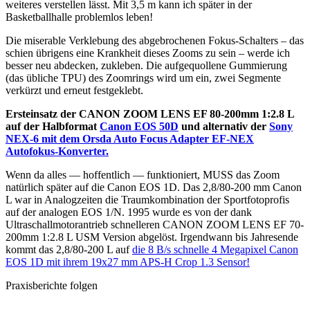
weiteres verstellen lässt. Mit 3,5 m kann ich später in der
Basketballhalle problemlos leben!
Die miserable Verklebung des abgebrochenen Fokus-Schalters – das
schien übrigens eine Krankheit dieses Zooms zu sein – werde ich
besser neu abdecken, zukleben. Die aufgequollene Gummierung
(das übliche TPU) des Zoomrings wird um ein, zwei Segmente
verkürzt und erneut festgeklebt.
Ersteinsatz der CANON ZOOM LENS EF 80-200mm 1:2.8 L
auf der Halbformat
Canon EOS 50D
und alternativ der
Sony
NEX-6 mit dem Orsda Auto Focus Adapter EF-NEX
Autofokus-Konverter.
Wenn da alles — hoffentlich — funktioniert, MUSS das Zoom
natürlich später auf die Canon EOS 1D. Das 2,8/80-200 mm Canon
L war in Analogzeiten die Traumkombination der Sportfotoprofis
auf der analogen EOS 1/N. 1995 wurde es von der dank
Ultraschallmotorantrieb schnelleren CANON ZOOM LENS EF 70-
200mm 1:2.8 L USM Version abgelöst. Irgendwann bis Jahresende
kommt das 2,8/80-200 L auf
die 8 B/s schnelle 4 Megapixel Canon
EOS 1D mit ihrem 19x27 mm APS-H Crop 1.3 Sensor!
Praxisberichte folgen