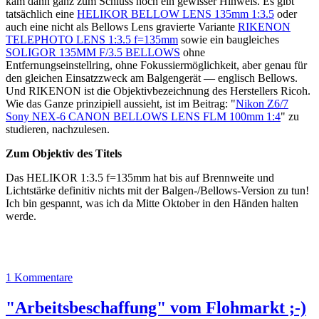
kam dann ganz zum Schluss noch ein gewisser Hinweis. Es gibt
tatsächlich eine
HELIKOR BELLOW LENS 135mm 1:3.5
oder
auch eine nicht als Bellows Lens gravierte Variante
RIKENON
TELEPHOTO LENS 1:3.5 f=135mm
sowie ein baugleiches
SOLIGOR 135MM F/3.5 BELLOWS
ohne
Entfernungseinstellring, ohne Fokussiermöglichkeit, aber genau für
den gleichen Einsatzzweck am Balgengerät — englisch Bellows.
Und RIKENON ist die Objektivbezeichnung des Herstellers Ricoh.
Wie das Ganze prinzipiell aussieht, ist im Beitrag: "
Nikon Z6/7
Sony NEX-6 CANON BELLOWS LENS FLM 100mm 1:4
" zu
studieren, nachzulesen.
Zum Objektiv des Titels
Das HELIKOR 1:3.5 f=135mm hat bis auf Brennweite und
Lichtstärke definitiv nichts mit der Balgen-/Bellows-Version zu tun!
Ich bin gespannt, was ich da Mitte Oktober in den Händen halten
werde.
1 Kommentare
"Arbeitsbeschaffung" vom Flohmarkt ;-)