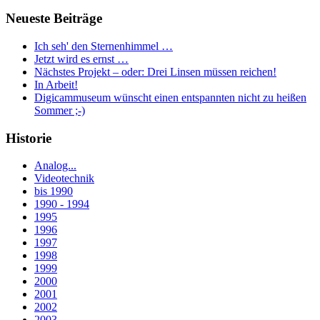
Neueste Beiträge
Ich seh' den Sternenhimmel …
Jetzt wird es ernst …
Nächstes Projekt – oder: Drei Linsen müssen reichen!
In Arbeit!
Digicammuseum wünscht einen entspannten nicht zu heißen
Sommer ;-)
Historie
Analog...
Videotechnik
bis 1990
1990 - 1994
1995
1996
1997
1998
1999
2000
2001
2002
2003