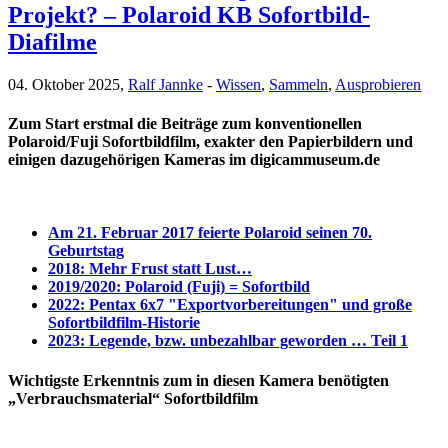
Projekt? – Polaroid KB Sofortbild-
Diafilme
04. Oktober 2025,
Ralf Jannke
-
Wissen
,
Sammeln
,
Ausprobieren
Zum Start erstmal die Beiträge zum konventionellen
Polaroid/Fuji Sofortbildfilm, exakter den Papierbildern und
einigen dazugehörigen Kameras im digicammuseum.de
Am 21. Februar 2017 feierte Polaroid seinen 70.
Geburtstag
2018: Mehr Frust statt Lust…
2019/2020: Polaroid (Fuji) = Sofortbild
2022: Pentax 6x7 "Exportvorbereitungen" und große
Sofortbildfilm-Historie
2023: Legende, bzw. unbezahlbar geworden … Teil 1
Wichtigste Erkenntnis zum in diesen Kamera benötigten
„Verbrauchsmaterial“ Sofortbildfilm