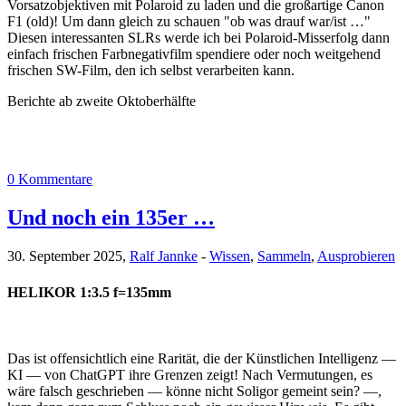
Vorsatzobjektiven mit Polaroid zu laden und die großartige Canon
F1 (old)! Um dann gleich zu schauen "ob was drauf war/ist …"
Diesen interessanten SLRs werde ich bei Polaroid-Misserfolg dann
einfach frischen Farbnegativfilm spendiere oder noch weitgehend
frischen SW-Film, den ich selbst verarbeiten kann.
Berichte ab zweite Oktoberhälfte
0 Kommentare
Und noch ein 135er …
30. September 2025,
Ralf Jannke
-
Wissen
,
Sammeln
,
Ausprobieren
HELIKOR 1:3.5 f=135mm
Das ist offensichtlich eine Rarität, die der Künstlichen Intelligenz —
KI — von ChatGPT ihre Grenzen zeigt! Nach Vermutungen, es
wäre falsch geschrieben — könne nicht Soligor gemeint sein? —,