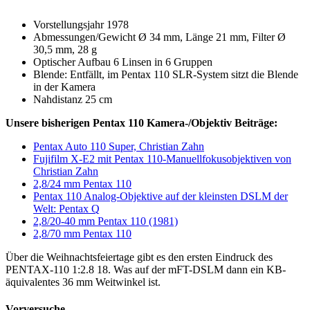
Vorstellungsjahr 1978
Abmessungen/Gewicht Ø 34 mm, Länge 21 mm, Filter Ø
30,5 mm, 28 g
Optischer Aufbau 6 Linsen in 6 Gruppen
Blende: Entfällt, im Pentax 110 SLR-System sitzt die Blende
in der Kamera
Nahdistanz 25 cm
Unsere bisherigen Pentax 110 Kamera-/Objektiv Beiträge:
Pentax Auto 110 Super, Christian Zahn
Fujifilm X-E2 mit Pentax 110-Manuellfokusobjektiven von
Christian Zahn
2,8/24 mm Pentax 110
Pentax 110 Analog-Objektive auf der kleinsten DSLM der
Welt: Pentax Q
2,8/20-40 mm Pentax 110 (1981)
2,8/70 mm Pentax 110
Über die Weihnachtsfeiertage gibt es den ersten Eindruck des
PENTAX-110 1:2.8 18. Was auf der mFT-DSLM dann ein KB-
äquivalentes 36 mm Weitwinkel ist.
Vorversuche