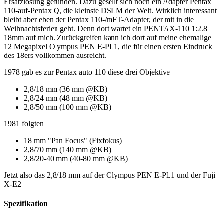
Ersatzlösung gefunden. Dazu gesellt sich noch ein Adapter Pentax
110-auf-Pentax Q, die kleinste DSLM der Welt. Wirklich interessant
bleibt aber eben der Pentax 110-/mFT-Adapter, der mit in die
Weihnachtsferien geht. Denn dort wartet ein PENTAX-110 1:2.8
18mm auf mich. Zurückgreifen kann ich dort auf meine ehemalige
12 Megapixel Olympus PEN E-PL1, die für einen ersten Eindruck
des 18ers vollkommen ausreicht.
1978 gab es zur Pentax auto 110 diese drei Objektive
2,8/18 mm (36 mm @KB)
2,8/24 mm (48 mm @KB)
2,8/50 mm (100 mm @KB)
1981 folgten
18 mm "Pan Focus" (Fixfokus)
2,8/70 mm (140 mm @KB)
2,8/20-40 mm (40-80 mm @KB)
Jetzt also das 2,8/18 mm auf der Olympus PEN E-PL1 und der Fuji
X-E2
Spezifikation