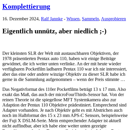
Komplettierung
16. Dezember 2024,
Ralf Jannke
-
Wissen
,
Sammeln
,
Ausprobieren
Eigentlich unnütz, aber niedlich ;-)
Der kleinsten SLR der Welt mit austauschbaren Objektiven, der
1978 präsentierten Pentax auto 110, haben wir einige Beiträge
gewidmet, die ich weiter unten verlinke. An der mit heute wieder
verfügbaren Pocketfilm ladbaren Pentax 110 war ich nie interessiert,
aber das eine oder andere winzige Objektiv zu dieser SLR habe ich
gerne in die Sammlung aufgenommen – wenn der Preis stimmte …
Das Negativformat des 110er Pocketfilms beträgt 13 x 17 mm. Also
exakt das Maß, das auch der microFourThirds-Sensor hat. Von der
reinen Theorie ist die spiegellose MFT Systemkamera also zur
Adaption der Pentax 110 Objektive prädestiniert. Entsprechend sind
Adapter vorhanden. Je nach Objektiv geht es mit Abstrichen auch
noch im Halbformat des 15 x 23 mm APS-C Sensors, beispielsweise
der Fuji X DSLM-Serie. Mein entsprechender Adapter ist aktuell
nicht auffindbar, aber ich habe eine weiter unten gezeigte