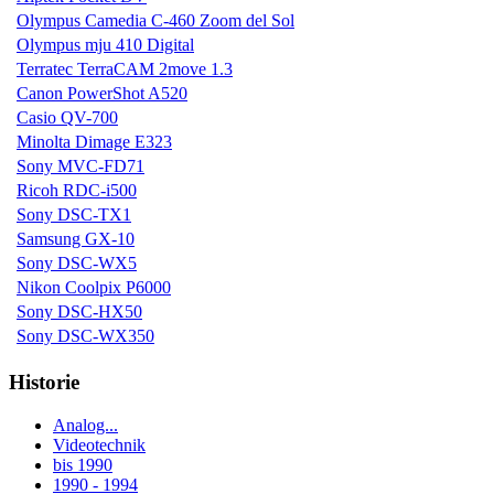
Olympus Camedia C-460 Zoom del Sol
Olympus mju 410 Digital
Terratec TerraCAM 2move 1.3
Canon PowerShot A520
Casio QV-700
Minolta Dimage E323
Sony MVC-FD71
Ricoh RDC-i500
Sony DSC-TX1
Samsung GX-10
Sony DSC-WX5
Nikon Coolpix P6000
Sony DSC-HX50
Sony DSC-WX350
Historie
Analog...
Videotechnik
bis 1990
1990 - 1994