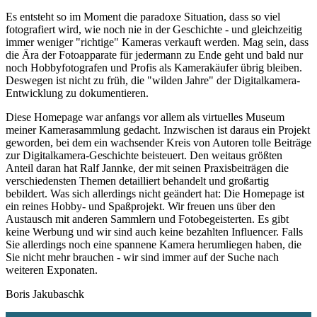
Es entsteht so im Moment die paradoxe Situation, dass so viel
fotografiert wird, wie noch nie in der Geschichte - und gleichzeitig
immer weniger "richtige" Kameras verkauft werden. Mag sein, dass
die Ära der Fotoapparate für jedermann zu Ende geht und bald nur
noch Hobbyfotografen und Profis als Kamerakäufer übrig bleiben.
Deswegen ist nicht zu früh, die "wilden Jahre" der Digitalkamera-
Entwicklung zu dokumentieren.
Diese Homepage war anfangs vor allem als virtuelles Museum
meiner Kamerasammlung gedacht. Inzwischen ist daraus ein Projekt
geworden, bei dem ein wachsender Kreis von Autoren tolle Beiträge
zur Digitalkamera-Geschichte beisteuert. Den weitaus größten
Anteil daran hat Ralf Jannke, der mit seinen Praxisbeiträgen die
verschiedensten Themen detailliert behandelt und großartig
bebildert. Was sich allerdings nicht geändert hat: Die Homepage ist
ein reines Hobby- und Spaßprojekt. Wir freuen uns über den
Austausch mit anderen Sammlern und Fotobegeisterten. Es gibt
keine Werbung und wir sind auch keine bezahlten Influencer. Falls
Sie allerdings noch eine spannene Kamera herumliegen haben, die
Sie nicht mehr brauchen - wir sind immer auf der Suche nach
weiteren Exponaten.
Boris Jakubaschk