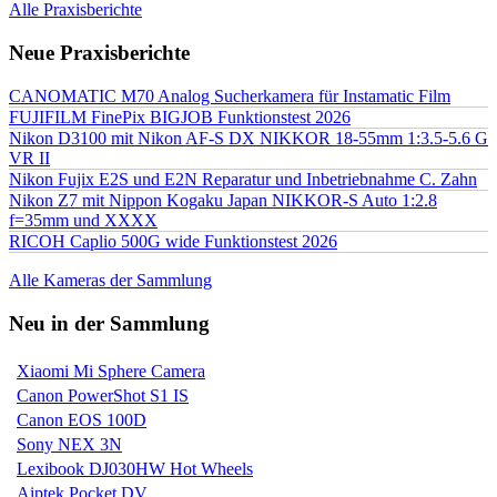
Alle Praxisberichte
Neue Praxisberichte
CANOMATIC M70 Analog Sucherkamera für Instamatic Film
FUJIFILM FinePix BIGJOB Funktionstest 2026
Nikon D3100 mit Nikon AF-S DX NIKKOR 18-55mm 1:3.5-5.6 G
VR II
Nikon Fujix E2S und E2N Reparatur und Inbetriebnahme C. Zahn
Nikon Z7 mit Nippon Kogaku Japan NIKKOR-S Auto 1:2.8
f=35mm und XXXX
RICOH Caplio 500G wide Funktionstest 2026
Alle Kameras der Sammlung
Neu in der Sammlung
Xiaomi Mi Sphere Camera
Canon PowerShot S1 IS
Canon EOS 100D
Sony NEX 3N
Lexibook DJ030HW Hot Wheels
Aiptek Pocket DV