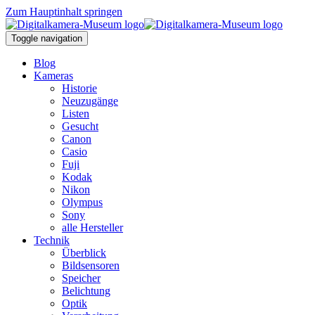
Zum Hauptinhalt springen
Toggle navigation
Blog
Kameras
Historie
Neuzugänge
Listen
Gesucht
Canon
Casio
Fuji
Kodak
Nikon
Olympus
Sony
alle Hersteller
Technik
Überblick
Bildsensoren
Speicher
Belichtung
Optik