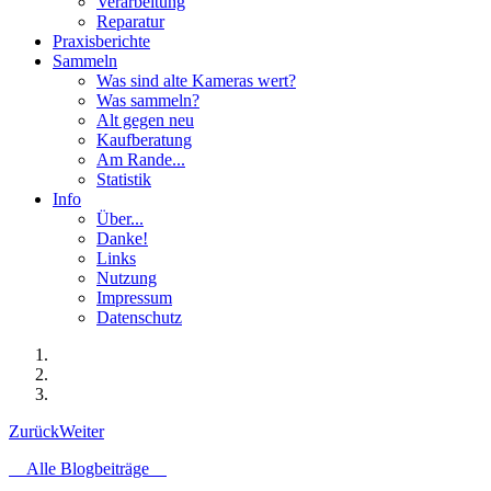
Verarbeitung
Reparatur
Praxisberichte
Sammeln
Was sind alte Kameras wert?
Was sammeln?
Alt gegen neu
Kaufberatung
Am Rande...
Statistik
Info
Über...
Danke!
Links
Nutzung
Impressum
Datenschutz
Zurück
Weiter
Alle Blogbeiträge