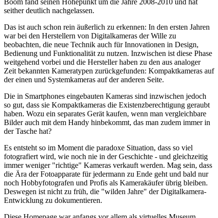
Boom fand seinen Höhepunkt um die Jahre 2008-2010 und hat
seither deutlich nachgelassen.
Das ist auch schon rein äußerlich zu erkennen: In den ersten Jahren
war bei den Herstellern von Digitalkameras der Wille zu
beobachten, die neue Technik auch für Innovationen in Design,
Bedienung und Funktionalität zu nutzen. Inzwischen ist diese Phase
weitgehend vorbei und die Hersteller haben zu den aus analoger
Zeit bekannten Kameratypen zurückgefunden: Kompaktkameras auf
der einen und Systemkameras auf der anderen Seite.
Die in Smartphones eingebauten Kameras sind inzwischen jedoch
so gut, dass sie Kompaktkameras die Existenzberechtigung geraubt
haben. Wozu ein separates Gerät kaufen, wenn man vergleichbare
Bilder auch mit dem Handy hinbekommt, das man zudem immer in
der Tasche hat?
Es entsteht so im Moment die paradoxe Situation, dass so viel
fotografiert wird, wie noch nie in der Geschichte - und gleichzeitig
immer weniger "richtige" Kameras verkauft werden. Mag sein, dass
die Ära der Fotoapparate für jedermann zu Ende geht und bald nur
noch Hobbyfotografen und Profis als Kamerakäufer übrig bleiben.
Deswegen ist nicht zu früh, die "wilden Jahre" der Digitalkamera-
Entwicklung zu dokumentieren.
Diese Homepage war anfangs vor allem als virtuelles Museum