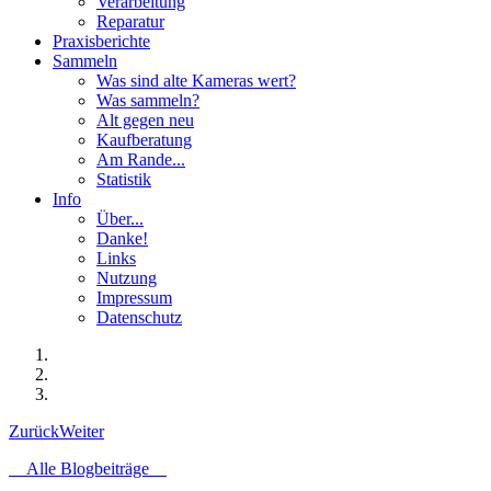
Verarbeitung
Reparatur
Praxisberichte
Sammeln
Was sind alte Kameras wert?
Was sammeln?
Alt gegen neu
Kaufberatung
Am Rande...
Statistik
Info
Über...
Danke!
Links
Nutzung
Impressum
Datenschutz
Zurück
Weiter
Alle Blogbeiträge