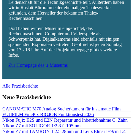
Leidenschaft für die Technikgeschichte teilt. Außerdem haben
wir in Rastatt Büroräume der ehemaligen Thaleswerke
gefunden, dem Hersteller der bekannten Thales-
Rechenmaschinen.
Dort haben wir ein Museum eingerichtet, das
Rechenmaschinen, Computer und Videospiele als
Schwerpunkt hat. Digitalkameras sind ebenfalls mit einigen
spannenden Exponaten vertreten. Geöffnet ist jeden Sonntag
von 13 - 18 Uhr. Auf der Projekthomepage gibt es weitere
Infos.
Zur Homepage des µ-Museums
Alle Praxisberichte
Neue Praxisberichte
CANOMATIC M70 Analog Sucherkamera für Instamatic Film
FUJIFILM FinePix BIGJOB Funktionstest 2026
Nikon Fujix E2S und E2N Reparatur und Inbetriebnahme C. Zahn
Nikon Z7 mit SOLIGOR 1:2.8 f=105mm
Nikon Z7 mit TAMRON 1:2.5 28mm und Leitz Elmar f=9cm 1:4