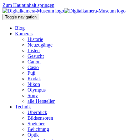
Zum Hauptinhalt springen
Toggle navigation
Blog
Kameras
Historie
Neuzugänge
Listen
Gesucht
Canon
Casio
Fuji
Kodak
Nikon
Olympus
Sony
alle Hersteller
Technik
Überblick
Bildsensoren
Speicher
Belichtung
Optik