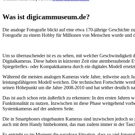
Was ist digicammuseum.de?
Die analoge Fotografie blickt auf eine etwa 170-jährige Geschichte zu
Fotografie zu einem Hobby für Millionen von Menschen wurde und der
Um so überraschender ist es zu sehen, mit welcher Geschwindigkeit d
Digitalkameras. Diese haben in kürzester Zeit eine atemberaubende E
Spiegelreflex- oder Kompaktkamera durch ein digitales Modell ersetzt
Während die meisten analogen Kameras viele Jahre, teilweise auch Ja
leistungsfähigeren Modell weichen. Die technischen Fortschritte wer
seinen Höhepunkt um die Jahre 2008-2010 und hat seither deutlich n
Das ist auch schon rein äußerlich zu erkennen: In den ersten Jahren 
Funktionalität zu nutzen. Inzwischen ist diese Phase weitgehend vo
Systemkameras auf der anderen Seite.
Die in Smartphones eingebauten Kameras sind inzwischen jedoch so g
auch mit dem Handy hinbekommt, das man zudem immer in der Tasc
Es entsteht so im Moment die paradoxe Situation, dass so viel fotogra