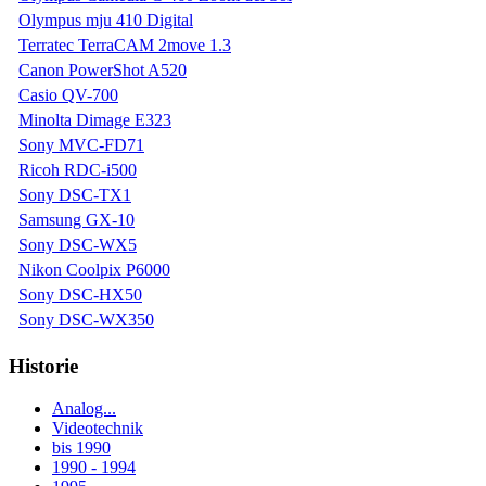
Olympus mju 410 Digital
Terratec TerraCAM 2move 1.3
Canon PowerShot A520
Casio QV-700
Minolta Dimage E323
Sony MVC-FD71
Ricoh RDC-i500
Sony DSC-TX1
Samsung GX-10
Sony DSC-WX5
Nikon Coolpix P6000
Sony DSC-HX50
Sony DSC-WX350
Historie
Analog...
Videotechnik
bis 1990
1990 - 1994