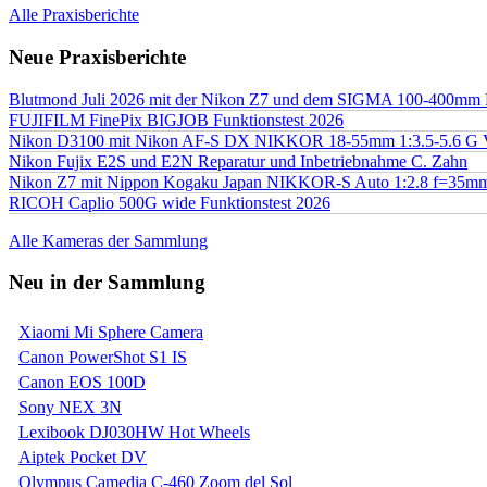
Alle Praxisberichte
Neue Praxisberichte
Blutmond Juli 2026 mit der Nikon Z7 und dem SIGMA 100-400mm
FUJIFILM FinePix BIGJOB Funktionstest 2026
Nikon D3100 mit Nikon AF-S DX NIKKOR 18-55mm 1:3.5-5.6 G 
Nikon Fujix E2S und E2N Reparatur und Inbetriebnahme C. Zahn
Nikon Z7 mit Nippon Kogaku Japan NIKKOR-S Auto 1:2.8 f=35
RICOH Caplio 500G wide Funktionstest 2026
Alle Kameras der Sammlung
Neu in der Sammlung
Xiaomi Mi Sphere Camera
Canon PowerShot S1 IS
Canon EOS 100D
Sony NEX 3N
Lexibook DJ030HW Hot Wheels
Aiptek Pocket DV
Olympus Camedia C-460 Zoom del Sol