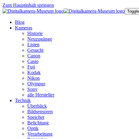
Zum Hauptinhalt springen
Toggle
Blog
Kameras
Historie
Neuzugänge
Listen
Gesucht
Canon
Casio
Fuji
Kodak
Nikon
Olympus
Sony
alle Hersteller
Technik
Überblick
Bildsensoren
Speicher
Belichtung
Optik
Verarbeitung