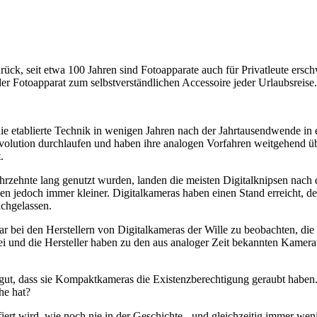
rück, seit etwa 100 Jahren sind Fotoapparate auch für Privatleute ersch
 Fotoapparat zum selbstverständlichen Accessoire jeder Urlaubsreise.
ie etablierte Technik in wenigen Jahren nach der Jahrtausendwende in
volution durchlaufen und haben ihre analogen Vorfahren weitgehend übe
.
hrzehnte lang genutzt wurden, landen die meisten Digitalknipsen nach 
den jedoch immer kleiner. Digitalkameras haben einen Stand erreicht, 
achgelassen.
war bei den Herstellern von Digitalkameras der Wille zu beobachten, d
rbei und die Hersteller haben zu den aus analoger Zeit bekannten Kam
ut, dass sie Kompaktkameras die Existenzberechtigung geraubt haben.
he hat?
fiert wird, wie noch nie in der Geschichte - und gleichzeitig immer we