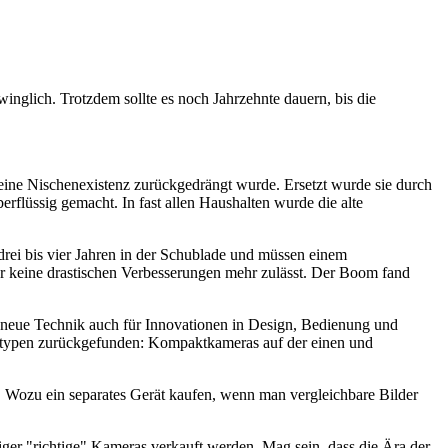
winglich. Trotzdem sollte es noch Jahrzehnte dauern, bis die
 eine Nischenexistenz zurückgedrängt wurde. Ersetzt wurde sie durch
rflüssig gemacht. In fast allen Haushalten wurde die alte
drei bis vier Jahren in der Schublade und müssen einem
der keine drastischen Verbesserungen mehr zulässt. Der Boom fand
ie neue Technik auch für Innovationen in Design, Bedienung und
eratypen zurückgefunden: Kompaktkameras auf der einen und
 Wozu ein separates Gerät kaufen, wenn man vergleichbare Bilder
niger "richtige" Kameras verkauft werden. Mag sein, dass die Ära der