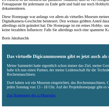
Fotoapparate für jedermann zu Ende geht und bald nur noch Hobbyfot
dokumentieren.
Diese Homepage war anfangs vor allem als virtuelles Museum meiner
Digitalkamera-Geschichte beisteuert. Den weitaus größten Anteil daran
allerdings nicht geändert hat: Die Homepage ist ein reines Hobby- u
keine bezahlten Influencer. Falls Sie allerdings noch eine spannene
Boris Jakubaschk
Das virtuelle Digicammuseum gibt es jetzt auch al
Meine Sammelei hatte eigentlich schon immer das Ziel, meine Ger
habe ich nun einen Partner, der meine Leidenschaft für die Techn
Rechenmaschinen.
Dort haben wir ein Museum eingerichtet, das Rechenmaschinen, Co
jeden Sonntag von 13 - 18 Uhr. Auf der Projekthomepage gibt es w
Zur Homepage des µ-Museums