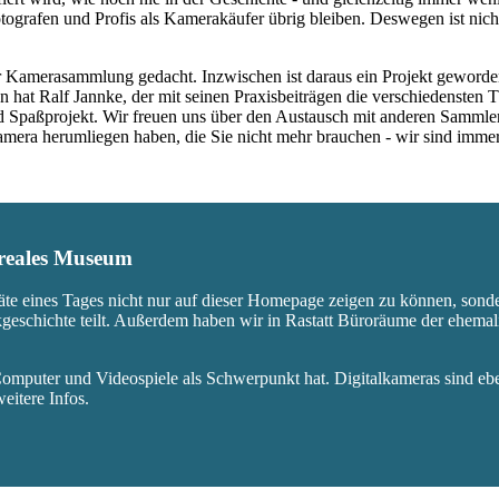
ografen und Profis als Kamerakäufer übrig bleiben. Deswegen ist nicht
 Kamerasammlung gedacht. Inzwischen ist daraus ein Projekt geworden,
 hat Ralf Jannke, der mit seinen Praxisbeiträgen die verschiedensten T
nd Spaßprojekt. Wir freuen uns über den Austausch mit anderen Sammle
 Kamera herumliegen haben, die Sie nicht mehr brauchen - wir sind imm
s reales Museum
äte eines Tages nicht nur auf dieser Homepage zeigen zu können, sond
ikgeschichte teilt. Außerdem haben wir in Rastatt Büroräume der ehem
mputer und Videospiele als Schwerpunkt hat. Digitalkameras sind eben
eitere Infos.