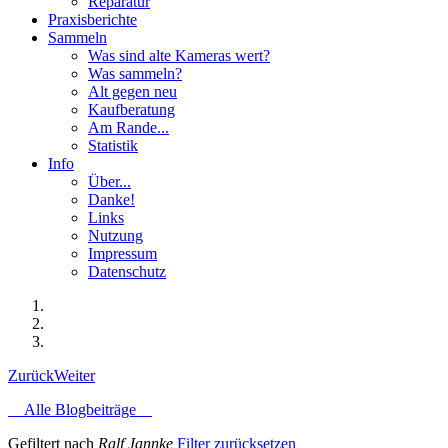
Reparatur
Praxisberichte
Sammeln
Was sind alte Kameras wert?
Was sammeln?
Alt gegen neu
Kaufberatung
Am Rande...
Statistik
Info
Über...
Danke!
Links
Nutzung
Impressum
Datenschutz
Zurück
Weiter
Alle Blogbeiträge
Gefiltert nach
Ralf Jannke
Filter zurücksetzen