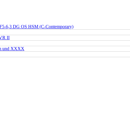
 F5-6,3 DG OS HSM (C-Contemporary)
VR II
mm und XXXX